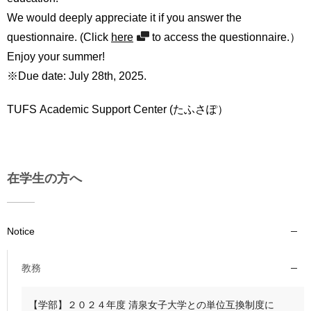
We would deeply appreciate it if you answer the
questionnaire. (Click
here
to access the questionnaire.）
Enjoy your summer!
※Due date: July 28th, 2025.
TUFS Academic Support Center (たふさぽ）
在学生の方へ
Notice
教務
【学部】２０２４年度 清泉女子大学との単位互換制度に