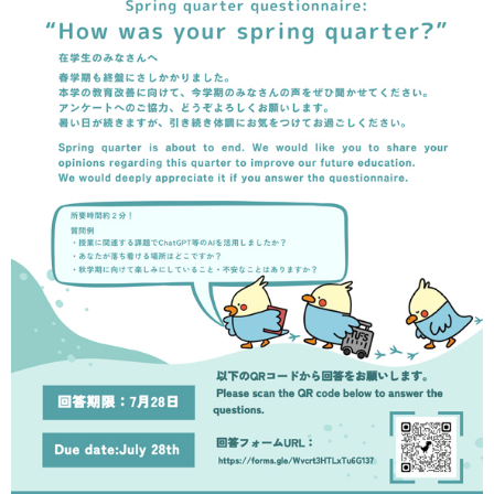
育
者
の
方
研
究
卒
業
社
生
会
の
連
方
携
一
入
般・
試
地
情
域
報
の
方
寄
附
教
を
職
す
員
る
専