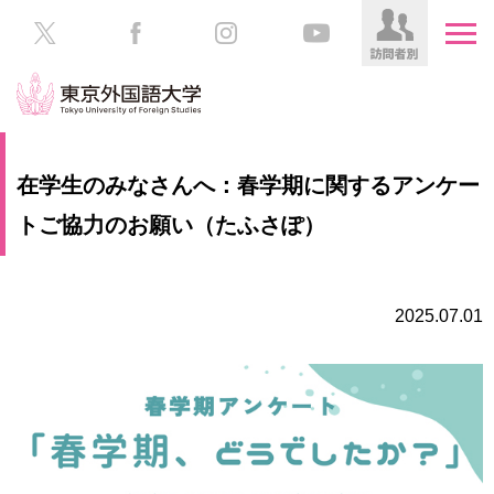
HOME
受
在学生のみなさんへ：春学期に関するアンケー
験
生
トご協力のお願い（たふさぽ）
大
の
学
方
案
内
2025.07.01
在
学
学
生
部・
の
大
方
学
院
／
保
教
護