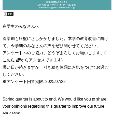
用
お
問
い
合
在学生のみなさんへ
わ
せ
春学期も終盤にさしかかりました。本学の教育改善に向け
て、今学期のみなさんの声をぜひ聞かせてください。
交
通
アンケートへのご協力、どうぞよろしくお願いします。(
ア
こちら
からアクセスできます)
ク
暑い日が続きますが、引き続き体調にお気をつけてお過ご
セ
ス
しください。
※アンケート回答期限: 2025/07/28
サ
イ
ト
Spring quarter is about to end. We would like you to share
マ
your opinions regarding this quarter to improve our future
ッ
プ
education.