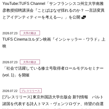
YouTube:TUFS Channel「サンフランシスコ州立大学南雅
彦教授招聘講演会『ことばはなぜ揺れるのか？ ―言語変異
とアイデンティティーを考える―』」を公開
2026.07.23
大学の動き
TUFS Cinemaヨルダン映画『インシャッラー・ワラド』上
映
2026.07.23
大学の動き
「社会で活躍している修士号取得者ロールモデルセミナー
(vol. 1)」を開催
2026.07.22
プレスリリース
[プレスリリース] 東京外国語大学出版会 新刊情報 バルト
諸国を代表する詩人トマス・ヴェンツロヴァ、待望の自選