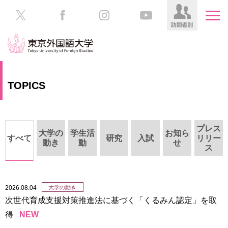
HOME
受
TOPICS
験
生
大
の
学
方
案
プレス
大学の
学生活
お知ら
内
すべて
研究
入試
リリー
動き
動
せ
在
ス
学
学
生
部・
の
大
2026.08.04
大学の動き
方
学
次世代育成支援対策推進法に基づく「くるみん認定」を取
院
／
保
得
NEW
教
護