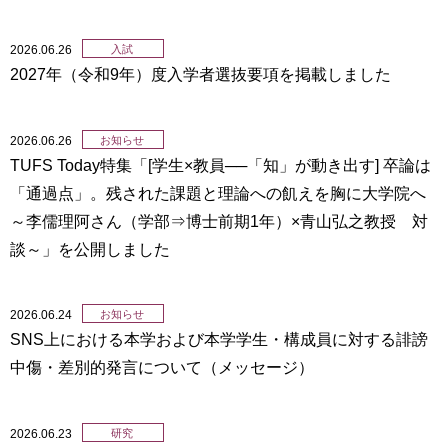
2026.06.26
入試
2027年（令和9年）度入学者選抜要項を掲載しました
2026.06.26
お知らせ
TUFS Today特集「[学生×教員──「知」が動き出す] 卒論は
「通過点」。残された課題と理論への飢えを胸に大学院へ
～李儒理阿さん（学部⇒博士前期1年）×青山弘之教授 対
談～」を公開しました
2026.06.24
お知らせ
SNS上における本学および本学学生・構成員に対する誹謗
中傷・差別的発言について（メッセージ）
2026.06.23
研究