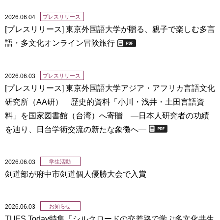
2026.06.04
プレスリリース
[プレスリリース] 東京外国語大学が贈る、親子で楽しむ多言
語・多文化オンライン冒険旅行
2026.06.03
プレスリリース
[プレスリリース] 東京外国語大学アジア・アフリカ言語文化
研究所（AA研） 歴史的資料「小川・浅井・土田言語資
料」を国家図書館（台湾）へ寄贈 ―日本人研究者の功績
を辿り、日台学術交流の新たな象徴へ―
2026.06.03
学生活動
剣道部が府中市剣道個人優勝大会で入賞
2026.06.03
お知らせ
TUFS Today特集「シルクロードの交差路で学ぶ多文化共生