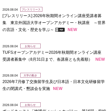
育
者
の
2026.08.04
プレスリリース
方
研
[プレスリリース] 2026年秋期間オンライン講座受講者募
究
集 東京外国語大学オープンアカデミー・秋講座 ～世界
卒
の言語・文化・歴史を学ぶ～
NEW
業
社
生
会
の
連
方
2026.08.04
お知らせ
携
TUFSオープンアカデミー2026年秋期間オンライン講座
一
入
受講者募集中（8月31日まで、各講座とも先着順）
NEW
般・
試
地
情
域
報
2026.08.04
大学の動き
の
2026年7月修了交換留学生及び日本語・日本文化研修留学
方
寄
生の閉講式・懇談会を実施
NEW
附
教
を
職
す
2026.08.04
お知らせ
員
る
ポッドキャスト「地球ディッシュカバリー」第16回・前編
専