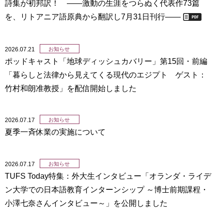
詩集が初邦訳！ ――激動の生涯をつらぬく代表作73篇
を、リトアニア語原典から翻訳し7月31日刊行――
2026.07.21
お知らせ
ポッドキャスト「地球ディッシュカバリー」第15回・前編
「暮らしと法律から見えてくる現代のエジプト ゲスト：
竹村和朗准教授」を配信開始しました
2026.07.17
お知らせ
夏季一斉休業の実施について
2026.07.17
お知らせ
TUFS Today特集：外大生インタビュー「オランダ・ライデ
ン大学での日本語教育インターンシップ ～博士前期課程・
小澤七奈さんインタビュー～」を公開しました