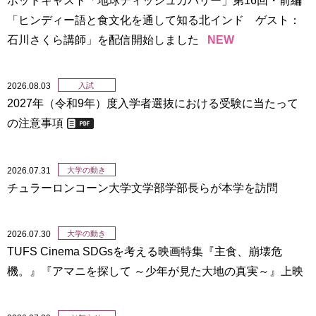
用
「ヒンディー語と食文化を通して知る北インド ゲスト：
お
問
石川さくら講師」を配信開始しました
NEW
い
合
わ
2026.08.03
入試
せ
2027年（令和9年）度入学者選抜における受験に当たって
の注意事項
交
通
ア
2026.07.31
大学の動き
ク
チュラーロンコーン大学文学部学部長らが本学を訪問
セ
ス
2026.07.30
大学の動き
サ
イ
TUFS Cinema SDGsを考える映画特集『主食、崩壊危
ト
機。』『アマニを探して ～少年が見た大地の真実～』上映
マ
ッ
プ