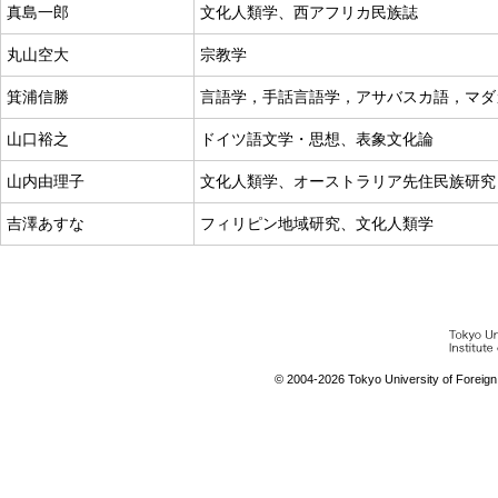
真島一郎
文化人類学、西アフリカ民族誌
丸山空大
宗教学
箕浦信勝
言語学，手話言語学，アサバスカ語，マダ
山口裕之
ドイツ語文学・思想、表象文化論
山内由理子
文化人類学、オーストラリア先住民族研究
吉澤あすな
フィリピン地域研究、文化人類学
© 2004-
2026 Tokyo University of Foreign S