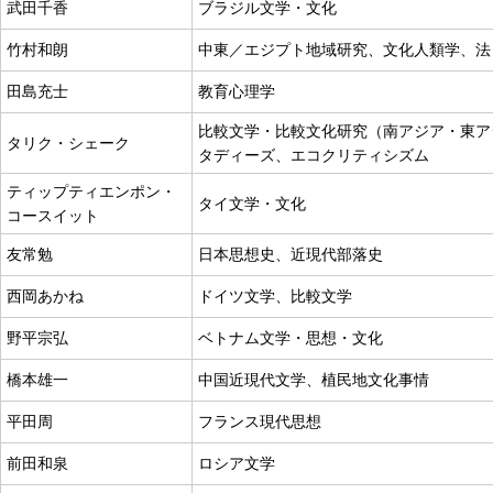
武田千香
ブラジル文学・文化
竹村和朗
中東／エジプト地域研究、文化人類学、法
田島充士
教育心理学
比較文学・比較文化研究（南アジア・東ア
タリク・シェーク
タディーズ、エコクリティシズム
ティップティエンポン・
タイ文学・文化
コースイット
友常勉
日本思想史、近現代部落史
西岡あかね
ドイツ文学、比較文学
野平宗弘
ベトナム文学・思想・文化
橋本雄一
中国近現代文学、植民地文化事情
平田周
フランス現代思想
前田和泉
ロシア文学