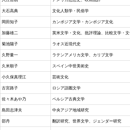
大石高典
文化人類学・民俗学
岡田知子
カンボジア文学・カンボジア文化
加藤雄二
英米文学・文化、批評理論、比較文学・文
菊池陽子
ラオス近現代史
久野量一
ラテンアメリカ文学、カリブ文学
久米順子
スペイン中世美術史
小久保真理江
芸術文化
古宮路子
ロシア語圏文学
佐々木あや乃
ペルシア古典文学
島田志津夫
中央アジア地域研究
邵丹
翻訳研究、世界文学、ジェンダー研究