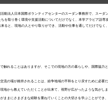
定非営利活動法人日本国際ボランティアセンターのスーダン事務所で、スー
たちを取り巻く環境や支援活動についてだけでなく、本学アラビア語専
出来ると、現地の人とやり取りができ、活動や仕事を通してだけでなく
スで触れることはありますが、そこでの現地の方の暮らしや、国際協力
の交流の場が維持されることは、紛争地域の平和をとり戻すために必要
を現地から教えていただくことが出来て、視野が広がったような気がし
うがままにさまざまな経験を重ねていくことの大切さを学ぶことができ