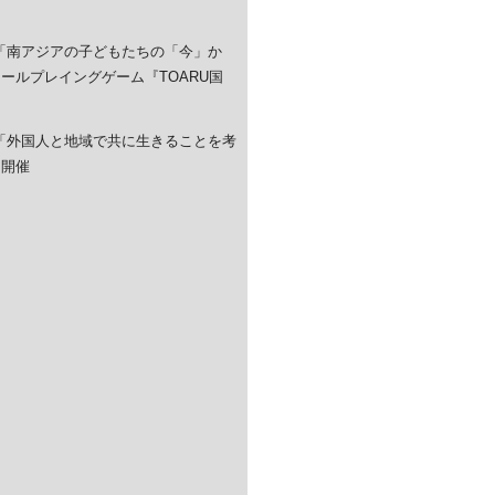
al》「南アジアの子どもたちの「今」か
ールプレイングゲーム『TOARU国
al》「外国人と地域で共に生きることを考
を開催