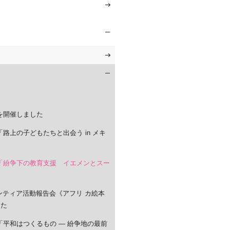
》を開催しました
》「路上の子どもたちと出会う in メキ
al》「紛争下の教育支援 イエメンとスー
ンティア活動報告会《アフリ カ絵本
した
l》「平和はつくるもの ― 紛争地の最前