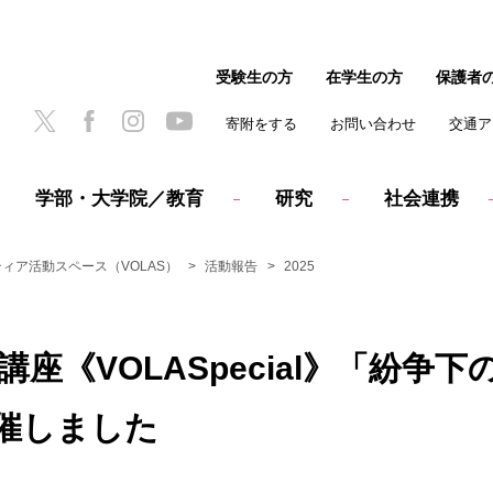
受験生の方
在学生の方
保護者
寄附をする
お問い合わせ
交通ア
学部・大学院／教育
研究
社会連携
ィア活動スペース（VOLAS）
活動報告
2025
講座《VOLASpecial》「紛
催しました