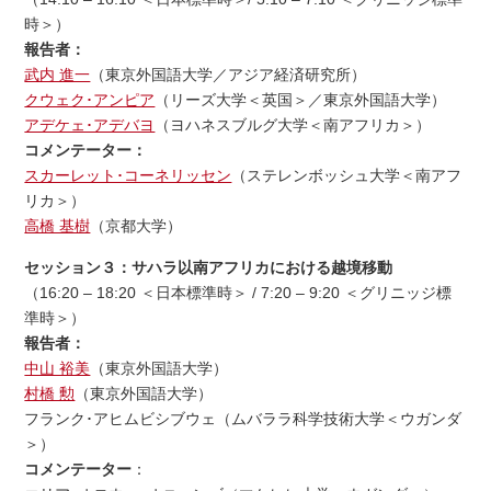
時＞）
報告者：
武内 進一
（東京外国語大学／アジア経済研究所）
クウェク･アンピア
（リーズ大学＜英国＞／東京外国語大学）
アデケェ･アデバヨ
（ヨハネスブルグ大学＜南アフリカ＞）
コメンテーター：
スカーレット･コーネリッセン
（ステレンボッシュ大学＜南アフ
リカ＞）
高橋 基樹
（京都大学）
セッション３：サハラ以南アフリカにおける越境移動
（16:20 – 18:20 ＜日本標準時＞ / 7:20 – 9:20 ＜グリニッジ標
準時＞）
報告者：
中山 裕美
（東京外国語大学）
村橋 勲
（東京外国語大学）
フランク･アヒムビシブウェ（ムバララ科学技術大学＜ウガンダ
＞）
コメンテーター
：