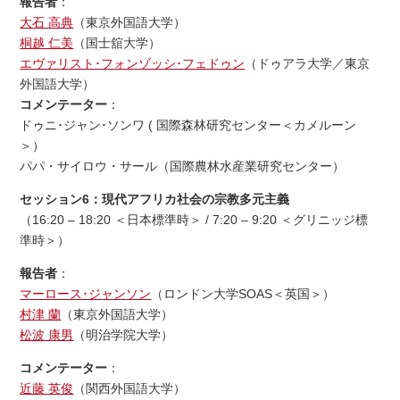
報告者
：
大石 高典
（東京外国語大学）
桐越 仁美
（国士舘大学）
エヴァリスト･フォンゾッシ･フェドゥン
（ドゥアラ大学／東京
外国語大学）
コメンテーター
：
ドゥニ･ジャン･ソンワ ( 国際森林研究センター＜カメルーン
＞）
パパ・サイロウ・サール（国際農林水産業研究センター）
セッション6：現代アフリカ社会の宗教多元主義
（16:20 – 18:20 ＜日本標準時＞ / 7:20 – 9:20 ＜グリニッジ標
準時＞）
報告者
：
マーロース･ジャンソン
（ロンドン大学SOAS＜英国＞）
村津 蘭
（東京外国語大学）
松波 康男
（明治学院大学）
コメンテーター
：
近藤 英俊
（関西外国語大学）