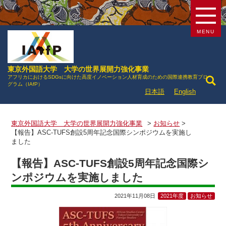
MENU
東京外国語大学 大学の世界展開力強化事業
アフリカにおけるSDGsに向けた高度イノベーション人材育成のための国際連携教育プロ
グラム（IAfP）
日本語
English
東京外国語大学 大学の世界展開力強化事業
>
お知らせ
>
【報告】ASC-TUFS創設5周年記念国際シンポジウムを実施し
ました
【報告】ASC-TUFS創設5周年記念国際シ
ンポジウムを実施しました
2021年11月08日
2021年度
お知らせ