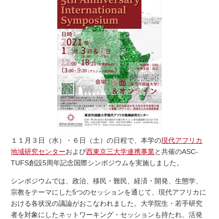
１１月３日（水）・６日（土）の日程で、本学の
現代アフリカ
地域研究センター
および
西東京三大学連携事業
と共催のASC-
TUFS創設5周年記念国際シンポジウムを実施しました。
シンポジウムでは、政治、移民・難民、経済・開発、生態学、
宗教をテーマにした5つのセッションを通じて、現代アフリカに
おける各状況の議論がおこなわれました。大学院生・若手研究
者を対象にしたネットワーキング・セッションも持たれ、活発