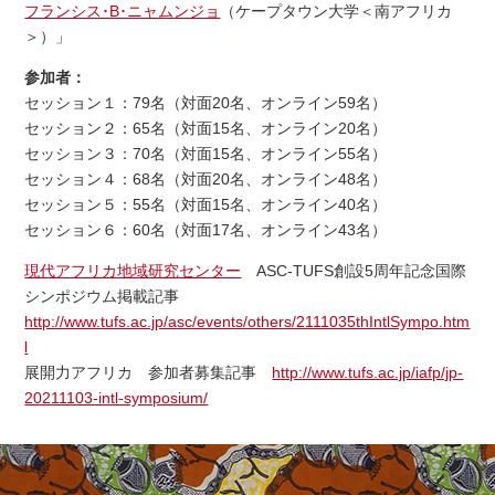
フランシス･B･ニャムンジョ
（ケープタウン大学＜南アフリカ
＞）」
参加者：
セッション１：79名（対面20名、オンライン59名）
セッション２：65名（対面15名、オンライン20名）
セッション３：70名（対面15名、オンライン55名）
セッション４：68名（対面20名、オンライン48名）
セッション５：55名（対面15名、オンライン40名）
セッション６：60名（対面17名、オンライン43名）
現代アフリカ地域研究センター
ASC-TUFS創設5周年記念国際
シンポジウム掲載記事
http://www.tufs.ac.jp/asc/events/others/2111035thIntlSympo.htm
l
展開力アフリカ 参加者募集記事
http://www.tufs.ac.jp/iafp/jp-
20211103-intl-symposium/