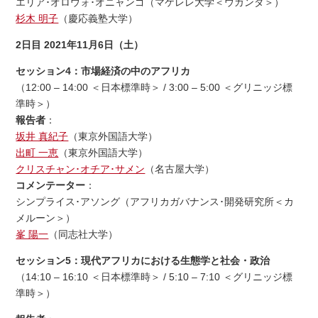
エリア･オロウォ･オニャンゴ（マケレレ大学＜ウガンダ＞）
杉木 明子
（慶応義塾大学）
2日目 2021年11月6日（土）
セッション4：市場経済の中のアフリカ
（12:00 – 14:00 ＜日本標準時＞ / 3:00 – 5:00 ＜グリニッジ標
準時＞）
報告者
：
坂井 真紀子
（東京外国語大学）
出町 一恵
（東京外国語大学）
クリスチャン･オチア･サメン
（名古屋大学）
コメンテーター
：
シンプライス･アソング（アフリカガバナンス･開発研究所＜カ
メルーン＞）
峯 陽一
（同志社大学）
セッション5：現代アフリカにおける生態学と社会・政治
（14:10 – 16:10 ＜日本標準時＞ / 5:10 – 7:10 ＜グリニッジ標
準時＞）