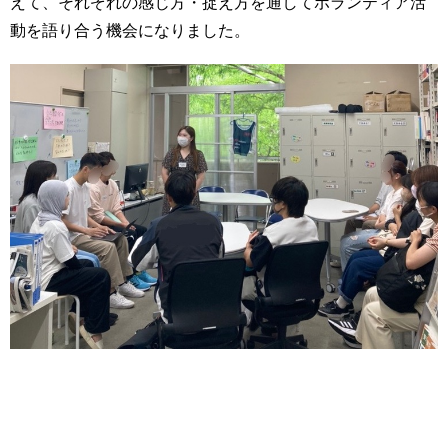
えて、それぞれの感じ方・捉え方を通してボランティア活
い
用
動を語り合う機会になりました。
合
わ
せ
交
通
ア
ク
セ
ス
サ
イ
ト
マ
ッ
プ