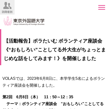
HOME
受
【活動報告】ボラたいむ ボランティア座談会
験
生
《“おもしろい”ことしてる外大生がちょっとま
大
の
学
じめな話をしてみます！》を開催しました
方
案
内
在
学
学
VOLASでは、2023年6月8日に、本学学生5名によるボラン
生
部・
ティア座談会を開催しました。
の
大
方
学
第2回 6月8日（木） 11：50～12：35
院
／
保
テーマ：ボランティア座談会 “おもしろい”ことしてる
教
護