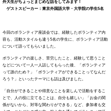
外大生がちょっとまじめな話をしてみます！
育
者
ゲストスピーカー：東京外国語大学・大学院の学生5名
の
方
研
究
卒
業
社
今回のボランティア座談会では、経験したボランティア内
生
会
容も、活動スタイルも違う5名の学生に、ボランティア活動
の
連
について語ってもらいました。
方
携
一
ボランティアの楽しさ、苦労したこと、経験して思うこと
入
般・
試
などについて一人一人話してもらった後、「ボランティア
地
情
って誰のため？」「ボランティアができることってなんだ
域
報
の
ろう？」といったテーマにも話は及びました。
方
組
「自分ができることや得意なことを楽しんで活動をするこ
織
教
とで、人の役に立てることは、自分も嬉しい」「お金の関
職
お
係がないから、対等な関わりができる」など、参加者も交
員
問
専