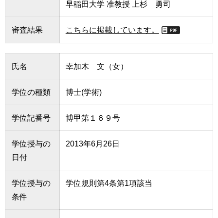
早稲田大学 准教授 上杉 勇司
審査結果
こちらに掲載しています。
氏名
幸加木 文（女）
学位の種類
博士(学術)
学位記番号
博甲第１６９号
学位授与の
2013年6月26日
日付
学位授与の
学位規則第4条第1項該当
条件