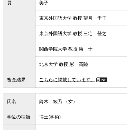
員
美子
東京外国語大学 教授 望月 圭子
東京外国語大学 教授 三宅 登之
関西学院大学 教授 康 于
北京大学 教授 彭 高陸
審査結果
こちらに掲載しています。
氏名
鈴木 綾乃 （女）
学位の種類
博士(学術)