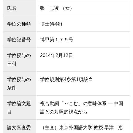
氏名
張 志凌 （女）
学位の種類
博士(学術)
学位記番号
博甲第１７９号
学位授与の
2014年2月12日
日付
学位授与の
学位規則第4条第1項該当
条件
学位論文題
複合動詞「～こむ」の意味体系 ― 中国
目
語との対照的視点から
論文審査委
（主査）東京外国語大学 教授 早津 恵