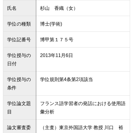
氏名
杉山 香織（女）
学位の種類
博士(学術)
学位記番号
博甲第１７５号
学位授与の
2013年11月6日
日付
学位授与の
学位規則第4条第2項該当
条件
学位論文題
フランス語学習者の発話における使用語
目
彙分析
論文審査委
（主査）東京外国語大学 教授 川口 裕