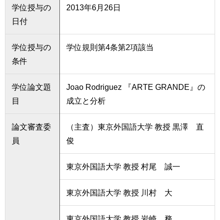
学位授与の
2013年6月26日
日付
学位授与の
学位規則第4条第2項該当
条件
学位論文題
Joao Rodriguez 『ARTE GRANDE』の
目
成立と分析
論文審査委
（主査）東京外国語大学 教授 黒澤 直
員
俊
東京外国語大学 教授 村尾 誠一
東京外国語大学 教授 川村 大
東京外国語大学 教授 岩崎 務