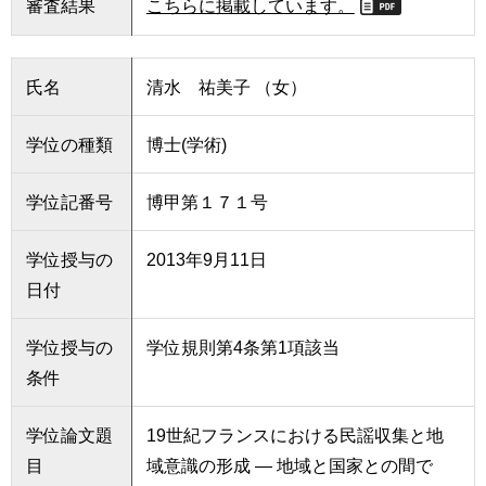
審査結果
こちらに掲載しています。
氏名
清水 祐美子 （女）
学位の種類
博士(学術)
学位記番号
博甲第１７１号
学位授与の
2013年9月11日
日付
学位授与の
学位規則第4条第1項該当
条件
学位論文題
19世紀フランスにおける民謡収集と地
目
域意識の形成 ― 地域と国家との間で