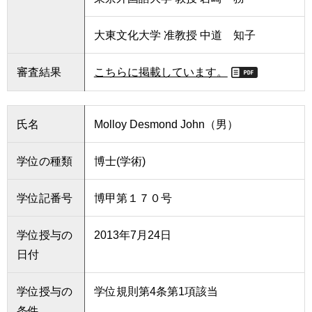
大東文化大学 准教授 中道 知子
審査結果
こちらに掲載しています。
氏名
Molloy Desmond John（男）
学位の種類
博士(学術)
学位記番号
博甲第１７０号
学位授与の
2013年7月24日
日付
学位授与の
学位規則第4条第1項該当
条件