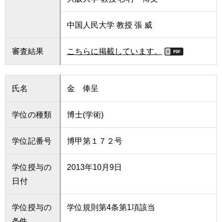
中国人民大学 教授 張 威
審査結果
こちらに掲載しています。
氏名
金 俸呈
学位の種類
博士(学術)
学位記番号
博甲第１７２号
学位授与の
2013年10月9日
日付
学位授与の
学位規則第4条第1項該当
条件