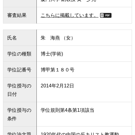
審査結果
こちらに掲載しています。
氏名
朱 海燕 （女）
学位の種類
博士(学術)
学位記番号
博甲第１８０号
学位授与の
2014年2月12日
日付
学位授与の
学位規則第4条第1項該当
条件
学位論文題
1920年代の中国の反キリスト教運動