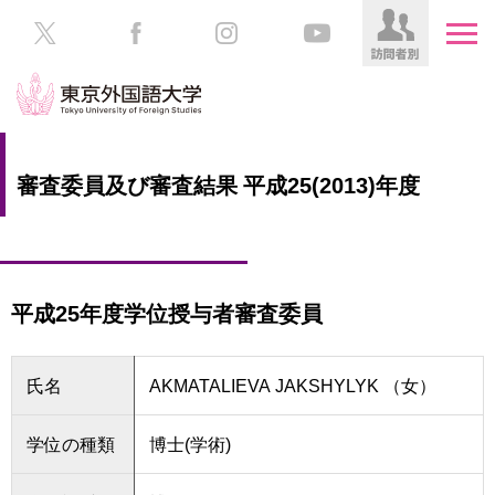
HOME
受
審査委員及び審査結果 平成25(2013)年度
験
生
大
の
学
方
案
内
平成25年度学位授与者審査委員
在
学
学
生
部・
氏名
AKMATALIEVA JAKSHYLYK （女）
の
大
方
学
院
学位の種類
博士(学術)
／
保
教
護