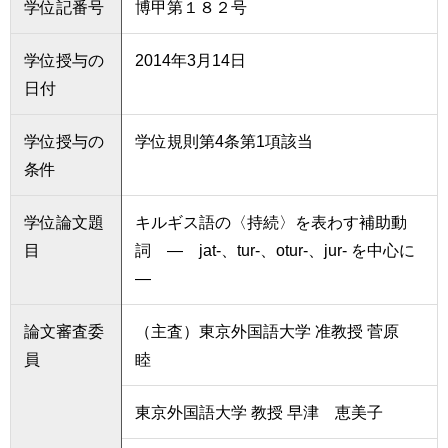
学位記番号
博甲第１８２号
育
者
の
方
研
学位授与の
2014年3月14日
究
日付
卒
業
社
学位授与の
学位規則第4条第1項該当
生
会
の
条件
連
方
携
学位論文題
キルギス語の〈持続〉を表わす補助動
一
入
目
詞 ― jat-、tur-、otur-、jur- を中心に
般・
試
地
―
情
域
報
の
論文審査委
（主査）東京外国語大学 准教授 菅原
方
寄
員
睦
附
教
を
職
す
東京外国語大学 教授 早津 恵美子
員
る
専