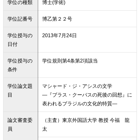
学位の種類
博士(学術)
学位記番号
博乙第２２号
学位授与の
2013年7月24日
日付
学位授与の
学位規則第4条第2項該当
条件
学位論文題
マシャード・ジ・アシスの文学
目
―『ブラス・クーバスの死後の回想』に
表われるブラジルの文化的特質―
論文審査委
（主査）東京外国語大学 教授 今福 龍
員
太