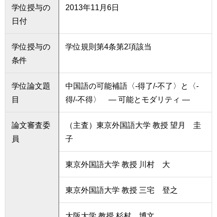
学位授与の
2013年11月6日
日付
学位授与の
学位規則第4条第2項該当
条件
学位論文題
中国語の可能補語〈-得了/-不了〉と〈-
目
得/-不得〉 ― 可能とモダリティ ―
論文審査委
（主査）東京外国語大学 教授 望月 圭
員
子
東京外国語大学 教授 川村 大
東京外国語大学 教授 三宅 登之
大阪大学 教授 杉村 博文