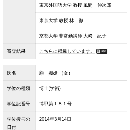
東京外国語大学 教授 風間 伸次郎
用
お
問
東京大学 教授 林 徹
い
合
わ
京都大学 非常勤講師 大﨑 紀子
せ
審査結果
こちらに掲載しています。
交
通
ア
ク
氏名
顧 姗姗 （女）
セ
ス
学位の種類
博士(学術)
サ
イ
学位記番号
博甲第１８１号
ト
マ
学位授与の
2014年3月14日
ッ
日付
プ