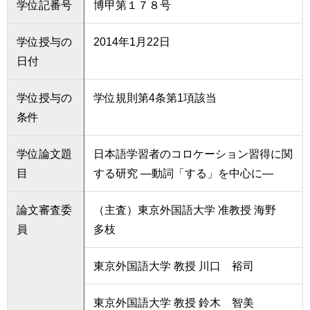
学位記番号
博甲第１７８号
学位授与の
2014年1月22日
日付
学位授与の
学位規則第4条第1項該当
条件
学位論文題
日本語学習者のコロケーション習得に関
目
する研究 ―動詞「する」を中心に―
論文審査委
（主査）東京外国語大学 准教授 海野
員
多枝
東京外国語大学 教授 川口 裕司
東京外国語大学 教授 鈴木 智美