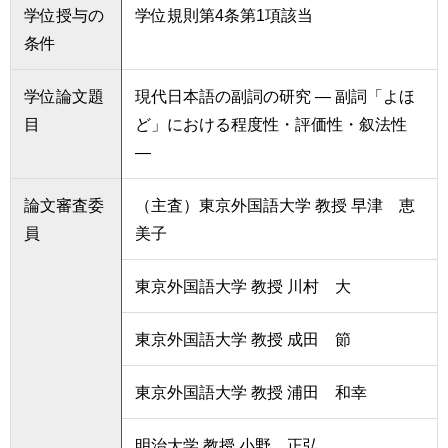
学位授与の
学位規則第4条第1項該当
条件
学位論文題
現代日本語の副詞の研究 ― 副詞「よほ
目
ど」における程度性・評価性・叙法性
―
論文審査委
（主査）東京外国語大学 教授 早津 恵
員
美子
東京外国語大学 教授 川村 大
東京外国語大学 教授 成田 節
東京外国語大学 教授 浦田 和幸
明治大学 教授 小野 正弘