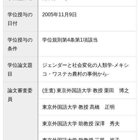
学位授与の
2005年11月9日
日付
学位授与の
学位規則第4条第1項該当
条件
学位論文題
ジェンダーと社会変化の人類学-メキシ
目
コ・ワステカ農村の事例から-
論文審査委
(主査) 東京外国語大学 教授 栗田 博之
員
東京外国語大学 教授 髙橋 正明
東京外国語大学 助教授 深澤 秀夫