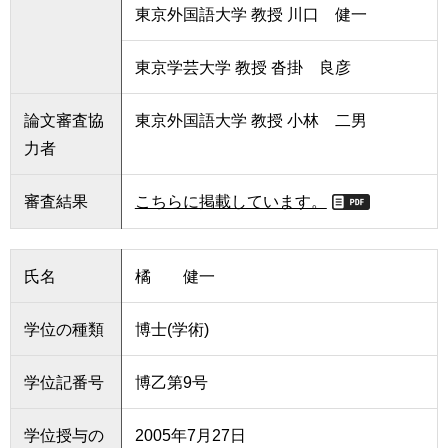
東京外国語大学 教授 川口 健一
東京学芸大学 教授 沓掛 良彦
論文審査協
東京外国語大学 教授 小林 二男
力者
審査結果
こちらに掲載しています。
氏名
橘 健一
学位の種類
博士(学術)
学位記番号
博乙第9号
学位授与の
2005年7月27日