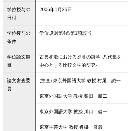
学位授与の
2006年1月25日
日付
学位授与の
学位規則第4条第1項該当
条件
学位論文題
古典和歌における夕暮の詩学 -八代集を
目
中心とする比較文学的研究-
論文審査委
(主査) 東京外国語大学 教授 村尾 誠一
員
東京外国語大学 教授 柴田 勝二
東京外国語大学 教授 川口 健一
東京学芸大学 教授 沓掛 良彦