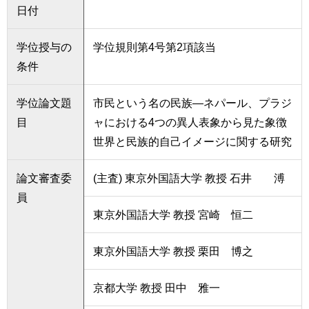
日付
学位授与の
学位規則第4号第2項該当
条件
学位論文題
市民という名の民族―ネパール、プラジ
目
ャにおける4つの異人表象から見た象徴
世界と民族的自己イメージに関する研究
論文審査委
(主査) 東京外国語大学 教授 石井 溥
員
東京外国語大学 教授 宮崎 恒二
東京外国語大学 教授 栗田 博之
京都大学 教授 田中 雅一