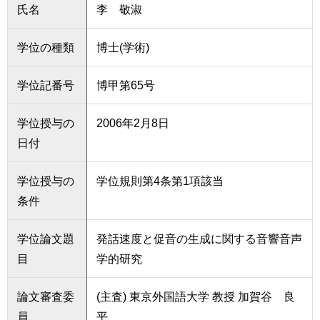
氏名
李 敬淑
学位の種類
博士(学術)
学位記番号
博甲第65号
学位授与の
2006年2月8日
日付
学位授与の
学位規則第4条第1項該当
条件
学位論文題
発話速度と促音の生成に関する音響音声
目
学的研究
論文審査委
(主査) 東京外国語大学 教授 加賀谷 良
員
平