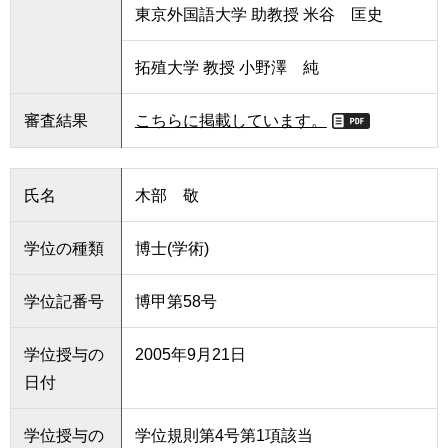
東京外国語大学 助教授 米谷 匡史
用
お
問
拓殖大学 教授 小野澤 純
い
合
わ
審査結果
こちらに掲載しています。
せ
交
氏名
木部 敬
通
ア
ク
学位の種類
博士(学術)
セ
ス
学位記番号
博甲第58号
サ
学位授与の
2005年9月21日
イ
ト
日付
マ
ッ
学位授与の
学位規則第4号第1項該当
プ