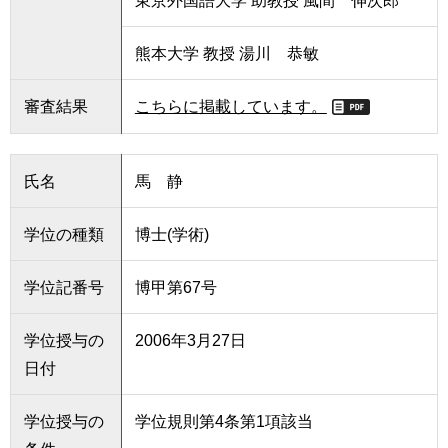
東京外国語大学 助教授 風間 伸次郎
熊本大学 教授 湯川 恭敏
審査結果
こちらに掲載しています。
氏名
馬 静
学位の種類
博士(学術)
学位記番号
博甲第67号
学位授与の
2006年3月27日
日付
学位授与の
学位規則第4条第1項該当