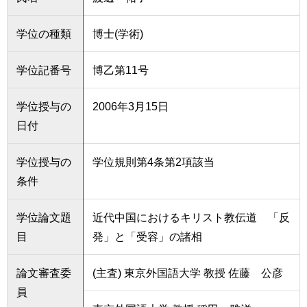
学位の種類
博士(学術)
学位記番号
博乙第11号
学位授与の
2006年3月15日
日付
学位授与の
学位規則第4条第2項該当
条件
学位論文題
近代中国におけるキリスト教伝道 「反
目
発」と「受容」の諸相
論文審査委
(主査) 東京外国語大学 教授 佐藤 公彦
員