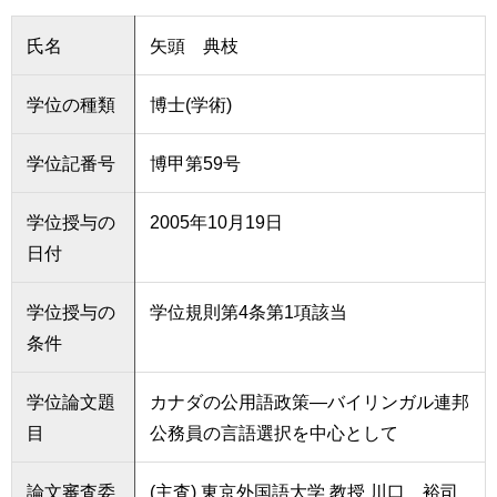
氏名
矢頭 典枝
学位の種類
博士(学術)
学位記番号
博甲第59号
学位授与の
2005年10月19日
日付
学位授与の
学位規則第4条第1項該当
条件
学位論文題
カナダの公用語政策―バイリンガル連邦
目
公務員の言語選択を中心として
論文審査委
(主査) 東京外国語大学 教授 川口 裕司