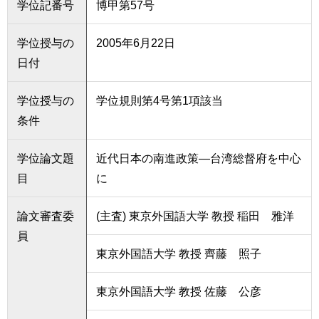
学位記番号
博甲第57号
育
者
の
方
研
学位授与の
2005年6月22日
究
日付
卒
業
社
学位授与の
学位規則第4号第1項該当
生
会
の
条件
連
方
携
学位論文題
近代日本の南進政策―台湾総督府を中心
一
入
目
に
般・
試
地
情
域
報
論文審査委
(主査) 東京外国語大学 教授 稲田 雅洋
の
員
方
寄
東京外国語大学 教授 齊藤 照子
附
教
を
職
東京外国語大学 教授 佐藤 公彦
す
員
る
専