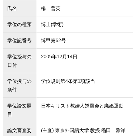
氏名
楊 善英
学位の種類
博士(学術)
学位記番号
博甲第62号
学位授与の
2005年12月14日
日付
学位授与の
学位規則第4条第1項該当
条件
学位論文題
日本キリスト教婦人矯風会と廃娼運動
目
論文審査委
(主査) 東京外国語大学 教授 稲田 雅洋