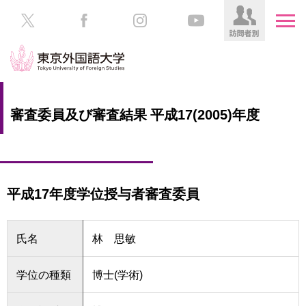
HOME
受
審査委員及び審査結果 平成17(2005)年度
験
生
大
の
学
方
案
内
平成17年度学位授与者審査委員
在
学
学
生
部・
氏名
林 思敏
の
大
方
学
院
学位の種類
博士(学術)
／
保
教
護