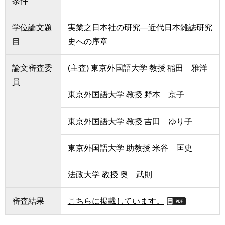
条件
学位論文題
実業之日本社の研究―近代日本雑誌研究
目
史への序章
論文審査委
(主査) 東京外国語大学 教授 稲田 雅洋
員
東京外国語大学 教授 野本 京子
東京外国語大学 教授 吉田 ゆり子
東京外国語大学 助教授 米谷 匡史
法政大学 教授 奥 武則
審査結果
こちらに掲載しています。