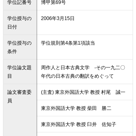
学位記番号
博甲第69号
学位授与の
2006年3月15日
日付
学位授与の
学位規則第4条第1項該当
条件
学位論文題
周作人と日本古典文学 -その一九二〇
目
年代の日本古典の翻訳をめぐって
論文審査委
(主査) 東京外国語大学 教授 村尾 誠一
員
東京外国語大学 教授 柴田 勝二
東京外国語大学 教授 臼井 佐知子