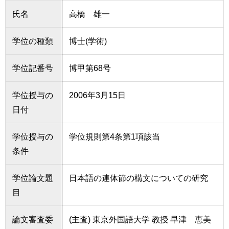
氏名
高橋 雄一
学位の種類
博士(学術)
学位記番号
博甲第68号
学位授与の
2006年3月15日
日付
学位授与の
学位規則第4条第1項該当
条件
学位論文題
日本語の連体節の構文についての研究
目
論文審査委
(主査) 東京外国語大学 教授 早津 恵美