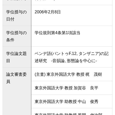
学位授与の
2006年2月8日
日付
学位授与の
学位規則第4条第1項該当
条件
学位論文題
ベンデ語(バントゥF.12, タンザニア)の記
目
述研究 -音韻論, 形態論を中心に-
論文審査委
(主査) 東京外国語大学 教授 梶 茂樹
員
東京外国語大学 教授 加賀谷 良平
東京外国語大学 助教授 中山 俊秀