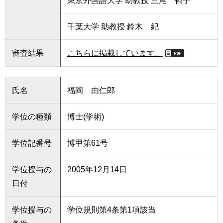
東京外国語大学 助教授 三尾 裕子
千葉大学 助教授 鈴木 紀
審査結果
こちらに掲載しています。
氏名
福岡 由仁郎
学位の種類
博士(学術)
学位記番号
博甲第61号
学位授与の
2005年12月14日
日付
学位授与の
学位規則第4条第1項該当