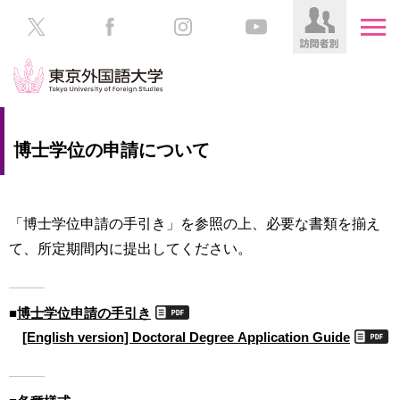
HOME
受
博士学位の申請について
験
生
大
の
学
方
案
「博士学位申請の手引き」を参照の上、必要な書類を揃え
内
て、所定期間内に提出してください。
在
学
学
生
部・
の
■
博士学位申請の手引き
大
方
学
[English version] Doctoral Degree Application Guide
院
／
保
教
護