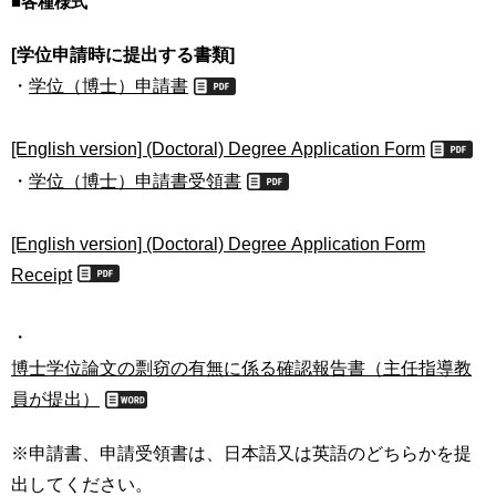
■各種様式
育
者
の
[学位申請時に提出する書類]
方
研
・
学位（博士）申請書
究
卒
業
社
[English version] (Doctoral) Degree Application Form
生
会
・
学位（博士）申請書受領書
の
連
方
携
[English version] (Doctoral) Degree Application Form
一
入
Receipt
般・
試
地
情
域
報
・
の
博士学位論文の剽窃の有無に係る確認報告書（主任指導教
方
寄
員が提出）
附
教
を
職
※申請書、申請受領書は、日本語又は英語のどちらかを提
す
員
る
出してください。
専