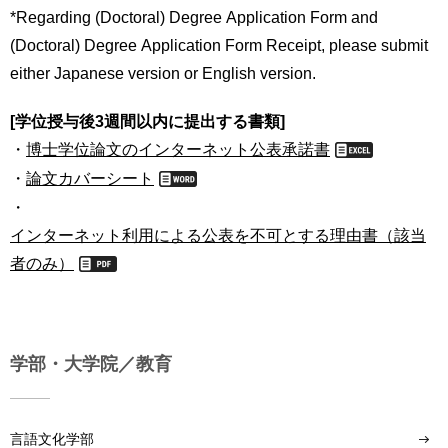
*Regarding (Doctoral) Degree Application Form and
用
お
(Doctoral) Degree Application Form Receipt, please submit
問
い
either Japanese version or English version.
合
わ
[学位授与後3週間以内に提出する書類]
せ
・
博士学位論文のインターネット公表承諾書
・
論文カバーシート
交
通
・
ア
インターネット利用による公表を不可とする理由書（該当
ク
者のみ）
セ
ス
サ
イ
学部・大学院／教育
ト
マ
ッ
プ
言語文化学部