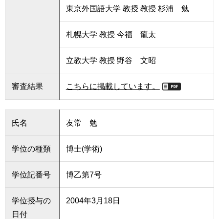
東京外国語大学 教授 教授 杉浦 勉
札幌大学 教授 今福 龍太
立教大学 教授 野谷 文昭
審査結果
こちらに掲載しています。
氏名
友常 勉
学位の種類
博士(学術)
学位記番号
博乙第7号
学位授与の
2004年3月18日
日付