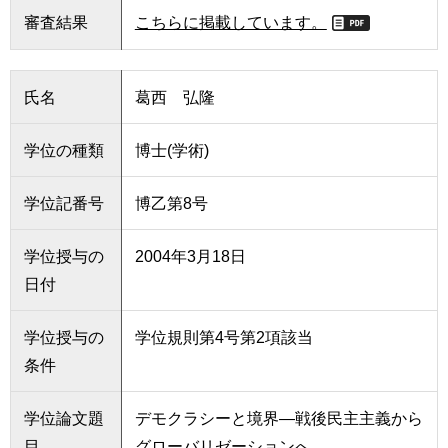
審査結果
こちらに掲載しています。
氏名
葛西 弘隆
学位の種類
博士(学術)
学位記番号
博乙第8号
学位授与の
2004年3月18日
日付
学位授与の
学位規則第4号第2項該当
条件
学位論文題
デモクラシーと境界―戦後民主主義から
目
グローバリゼーションへ