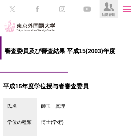
HOME
受
審査委員及び審査結果 平成15(2003)年度
験
生
大
の
学
方
案
内
平成15年度学位授与者審査委員
在
学
学
生
部・
氏名
師玉 真理
の
大
方
学
院
学位の種類
博士(学術)
／
保
教
護