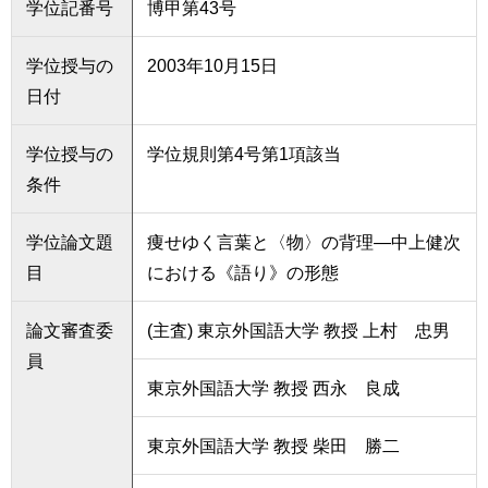
学位記番号
博甲第43号
育
者
の
方
研
学位授与の
2003年10月15日
究
日付
卒
業
社
学位授与の
学位規則第4号第1項該当
生
会
の
条件
連
方
携
学位論文題
痩せゆく言葉と〈物〉の背理―中上健次
一
入
目
における《語り》の形態
般・
試
地
情
域
報
論文審査委
(主査) 東京外国語大学 教授 上村 忠男
の
員
方
寄
東京外国語大学 教授 西永 良成
附
教
を
職
東京外国語大学 教授 柴田 勝二
す
員
る
専