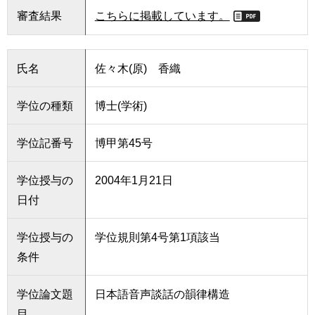
審査結果
こちらに掲載しています。
氏名
佐々木(原) 香織
学位の種類
博士(学術)
学位記番号
博甲第45号
学位授与の
2004年1月21日
日付
学位授与の
学位規則第4号第1項該当
条件
学位論文題
日本語音声談話の韻律構造
目