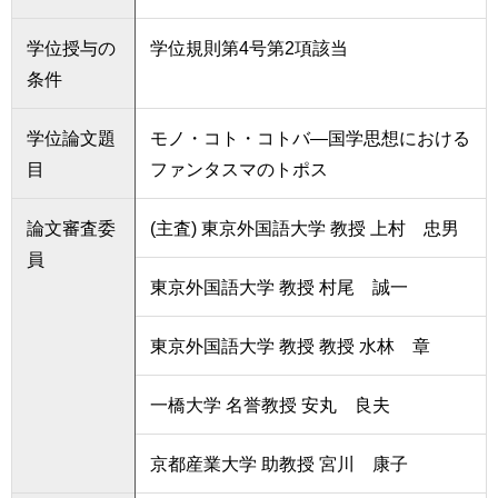
学位授与の
学位規則第4号第2項該当
条件
学位論文題
モノ・コト・コトバ―国学思想における
目
ファンタスマのトポス
論文審査委
(主査) 東京外国語大学 教授 上村 忠男
員
東京外国語大学 教授 村尾 誠一
東京外国語大学 教授 教授 水林 章
一橋大学 名誉教授 安丸 良夫
京都産業大学 助教授 宮川 康子