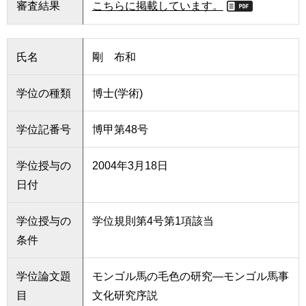
審査結果
こちらに掲載しています。
氏名
剛 布和
学位の種類
博士(学術)
学位記番号
博甲第48号
学位授与の
2004年3月18日
日付
学位授与の
学位規則第4号第1項該当
条件
学位論文題
モンゴル馬の毛色の研究―モンゴル馬事
目
文化研究序説