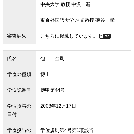
中央大学 教授 中沢 新一
用
お
問
東京外国語大学 名誉教授 磯谷 孝
い
合
わ
審査結果
こちらに掲載しています。
せ
交
氏名
包 金剛
通
ア
ク
学位の種類
博士
セ
ス
学位記番号
博甲第44号
サ
学位授与の
2003年12月17日
イ
ト
日付
マ
ッ
学位授与の
学位規則第4号第1項該当
プ