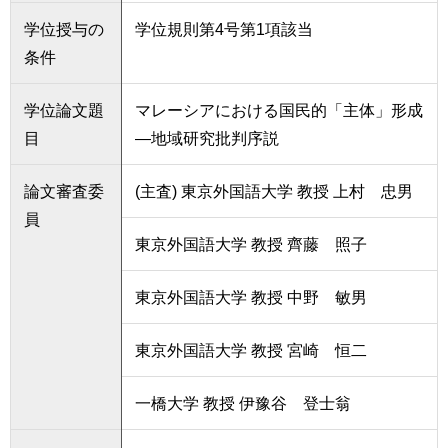
学位授与の
学位規則第4号第1項該当
条件
学位論文題
マレーシアにおける国民的「主体」形成
目
―地域研究批判序説
論文審査委
(主査) 東京外国語大学 教授 上村 忠男
員
東京外国語大学 教授 齊藤 照子
東京外国語大学 教授 中野 敏男
東京外国語大学 教授 宮崎 恒二
一橋大学 教授 伊豫谷 登士翁