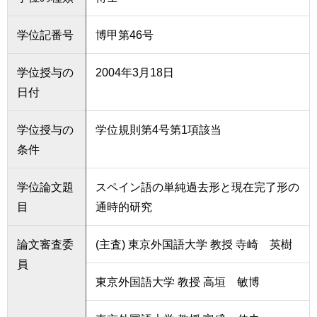
学位記番号
博甲第46号
学位授与の
2004年3月18日
日付
学位授与の
学位規則第4号第1項該当
条件
学位論文題
スペイン語の単純過去形と現在完了形の
目
通時的研究
論文審査委
(主査) 東京外国語大学 教授 寺崎 英樹
員
東京外国語大学 教授 高垣 敏博