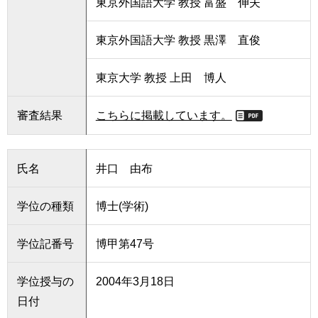
東京外国語大学 教授 富盛 伸夫
東京外国語大学 教授 黒澤 直俊
東京大学 教授 上田 博人
審査結果
こちらに掲載しています。
氏名
井口 由布
学位の種類
博士(学術)
学位記番号
博甲第47号
学位授与の
2004年3月18日
日付