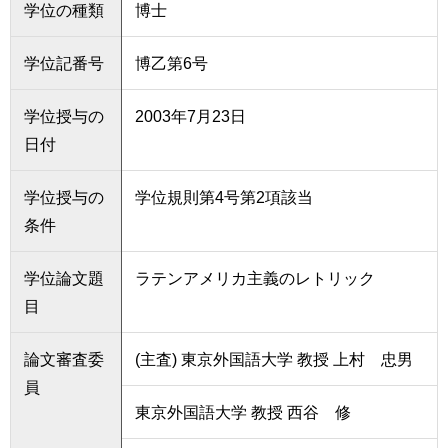
学位の種類
博士
学位記番号
博乙第6号
学位授与の
2003年7月23日
日付
学位授与の
学位規則第4号第2項該当
条件
学位論文題
ラテンアメリカ主義のレトリック
目
論文審査委
(主査) 東京外国語大学 教授 上村 忠男
員
東京外国語大学 教授 西谷 修