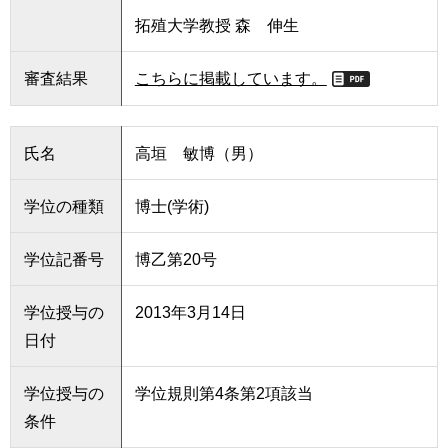
拓殖大学教授 森 伸生
審査結果
こちらに掲載しています。
氏名
高垣 敏博（男）
学位の種類
博士(学術)
学位記番号
博乙第20号
学位授与の
2013年3月14日
日付
学位授与の
学位規則第4条第2項該当
条件