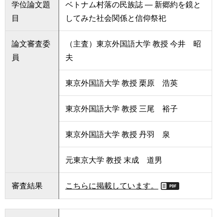
学位論文題
ベトナム村落の民族誌 ― 新郷約を鏡と
目
してみた社会関係と信仰祭祀
論文審査委
（主査）東京外国語大学 教授 今井 昭
員
夫
東京外国語大学 教授 栗原 浩英
東京外国語大学 教授 三尾 裕子
東京外国語大学 教授 丹羽 泉
元東京大学 教授 末成 道男
審査結果
こちらに掲載しています。