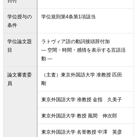
日付
学位授与の
学位規則第4条第1項該当
条件
学位論文題
ラトヴィア語の動詞接頭辞付加
目
― 空間・時間・感情を表示する言語活
動 ―
論文審査委
（主査）東京外国語大学 准教授 匹田
員
剛
東京外国語大学 准教授 金指 久美子
東京外国語大学 教授 風間 伸次郎
東京外国語大学 名誉教授 中澤 英彦