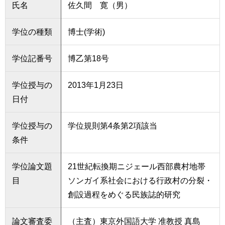
氏名
佐久間 寛（男）
学位の種類
博士(学術)
学位記番号
博乙第18号
学位授与の
2013年1月23日
日付
学位授与の
学位規則第4条第2項該当
条件
学位論文題
21世紀転換期ニジェール西部農村地帯
目
ソンガイ系社会における行政村の分裂・
創設過程をめぐる民族誌的研究
論文審査委
（主査）東京外国語大学 准教授 真島