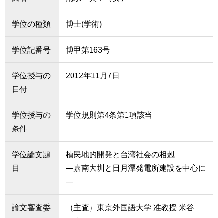
学位の種類
博士(学術)
学位記番号
博甲第163号
学位授与の
2012年11月7日
日付
学位授与の
学位規則第4条第1項該当
条件
学位論文題
植民地的開発と台湾社会の相剋
目
―嘉南大圳と日月潭発電所建設を中心に
―
論文審査委
（主査）東京外国語大学 准教授 米谷