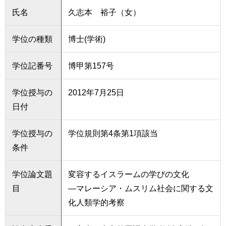
氏名
久志本 裕子（女）
学位の種類
博士(学術)
学位記番号
博甲第157号
学位授与の
2012年7月25日
日付
学位授与の
学位規則第4条第1項該当
条件
学位論文題
変容するイスラームの学びの文化
目
―マレーシア・ムスリム社会に関する文
化人類学的考察