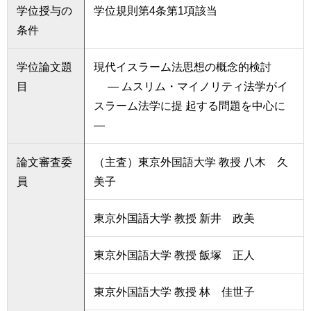
学位授与の
学位規則第4条第1項該当
条件
学位論文題
現代イスラーム法思想の概念的検討
目
― ムスリム・マイノリティ法学がイ
スラーム法学に提 起する問題を中心に
―
論文審査委
（主査）東京外国語大学 教授 八木 久
員
美子
東京外国語大学 教授 新井 政美
東京外国語大学 教授 飯塚 正人
東京外国語大学 教授 林 佳世子