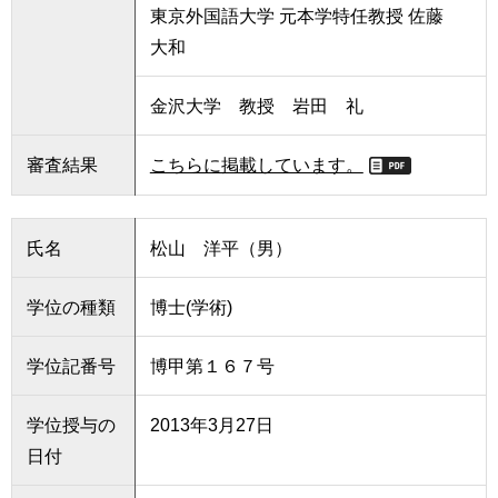
東京外国語大学 元本学特任教授 佐藤
用
お
大和
問
い
合
金沢大学 教授 岩田 礼
わ
せ
審査結果
こちらに掲載しています。
交
通
氏名
松山 洋平（男）
ア
ク
セ
学位の種類
博士(学術)
ス
学位記番号
博甲第１６７号
サ
イ
ト
学位授与の
2013年3月27日
マ
日付
ッ
プ