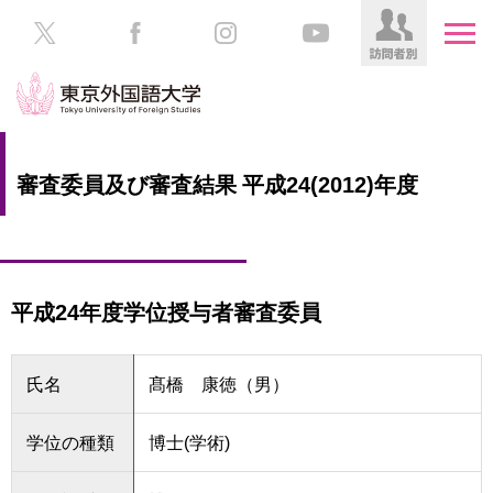
HOME
受
審査委員及び審査結果 平成24(2012)年度
験
生
大
の
学
方
案
内
平成24年度学位授与者審査委員
在
学
学
生
部・
氏名
髙橋 康徳（男）
の
大
方
学
院
学位の種類
博士(学術)
／
保
教
護