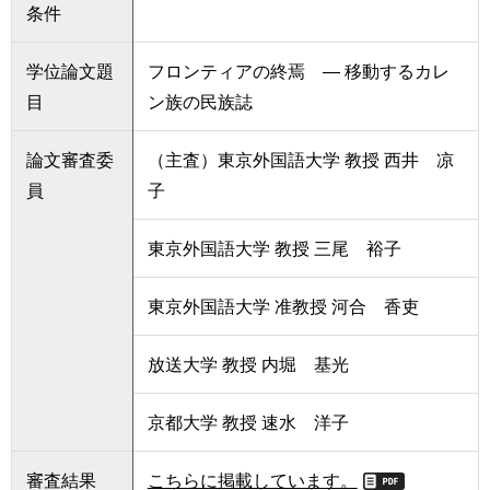
条件
学位論文題
フロンティアの終焉 ― 移動するカレ
目
ン族の民族誌
論文審査委
（主査）東京外国語大学 教授 西井 凉
員
子
東京外国語大学 教授 三尾 裕子
東京外国語大学 准教授 河合 香吏
放送大学 教授 内堀 基光
京都大学 教授 速水 洋子
審査結果
こちらに掲載しています。