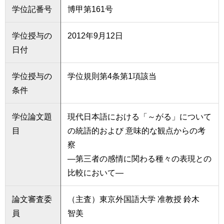
学位記番号
博甲第161号
学位授与の
2012年9月12日
日付
学位授与の
学位規則第4条第1項該当
条件
学位論文題
現代日本語における「～がる」について
目
の統語的および 意味的な観点からの考
察
―第三者の感情に関わる種々の表現との
比較において―
論文審査委
（主査）東京外国語大学 准教授 鈴木
員
智美