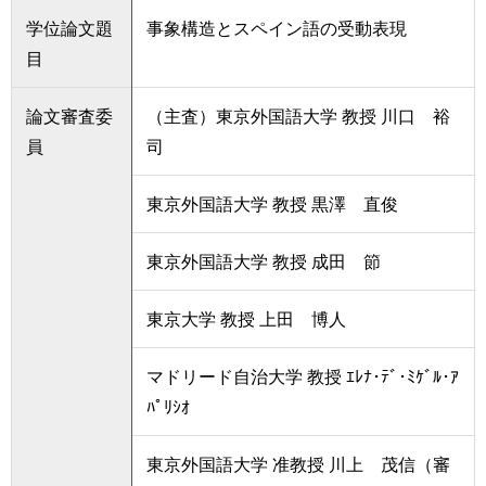
学位論文題
事象構造とスペイン語の受動表現
目
論文審査委
（主査）東京外国語大学 教授 川口 裕
員
司
東京外国語大学 教授 黒澤 直俊
東京外国語大学 教授 成田 節
東京大学 教授 上田 博人
マドリード自治大学 教授 ｴﾚﾅ･ﾃﾞ･ﾐｹﾞﾙ･ｱ
ﾊﾟﾘｼｵ
東京外国語大学 准教授 川上 茂信（審