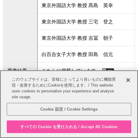
東京外国語大学 教授 髙島 英幸
東京外国語大学 教授 三宅 登之
東京外国語大学 教授 吉冨 朝子
白百合女子大学 教授 田島 信元
審査結果
こちらに掲載しています。
このウェブサイトは、皆様にとってより良いものに機能実
現・改善するためにCookieを使用します。/ This website
uses cookies to personalise your experience and analyse
氏名
孟 達 来（男）
site usage.
学位の種類
博士(学術)
Cookie 設定 / Cookie Settings
学位記番号
博甲第155号
すべての Cookie を受け入れる / Accept All Cookies