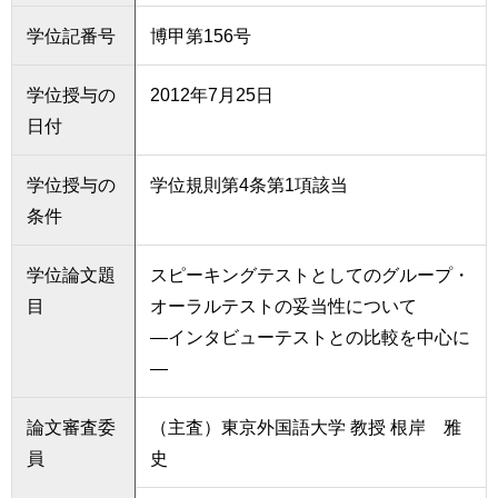
学位記番号
博甲第156号
学位授与の
2012年7月25日
日付
学位授与の
学位規則第4条第1項該当
条件
学位論文題
スピーキングテストとしてのグループ・
目
オーラルテストの妥当性について
―インタビューテストとの比較を中心に
―
論文審査委
（主査）東京外国語大学 教授 根岸 雅
員
史