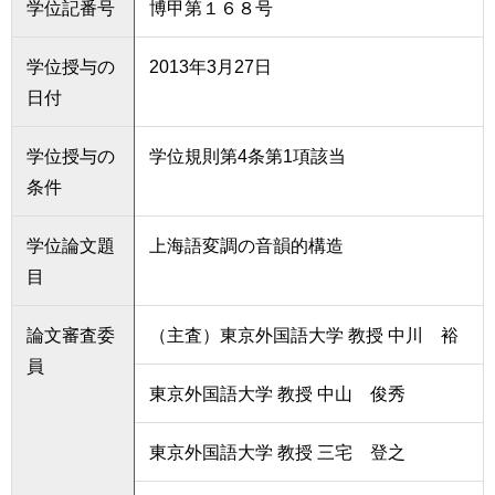
学位記番号
博甲第１６８号
育
者
の
方
研
学位授与の
2013年3月27日
究
日付
卒
業
社
学位授与の
学位規則第4条第1項該当
生
会
の
条件
連
方
携
学位論文題
上海語変調の音韻的構造
一
入
目
般・
試
地
情
域
報
論文審査委
（主査）東京外国語大学 教授 中川 裕
の
員
方
寄
東京外国語大学 教授 中山 俊秀
附
教
を
職
東京外国語大学 教授 三宅 登之
す
員
る
専