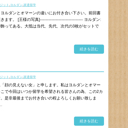
ジット
,
ヨルダン
,
派遣留学
もヨルダンとオマーンの違いにお付き合い下さい。前回書
写真]------------------------------ ヨルダン:
飾ってある。大抵は当代、先代、次代の3枚がセットで
続きを読む
ジット
,
ヨルダン
,
派遣留学
ム「顔の見えない女」と申します。私はヨルダンとオマー
こで今回はいつか留学を希望される皆さんの為、この2カ
す。是非最後までお付き合いの程よろしくお願い致しま
.
続きを読む