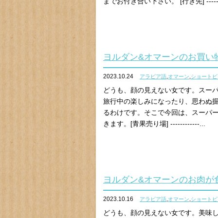
までお付き合い下さい。 [行き先] -------
ヨルダン&オマーンのお買い
2023.10.24
アラビア語
,
オマーン
,
ショートビ
どうも、顔の見えない女です。スー
旅行中の楽しみになったり、思わぬ
るわけです。そこで今回は、スーパ
きます。[青果売り場] ------------...
ヨルダン&オマーンのお肉が
2023.10.16
アラビア語
,
オマーン
,
ショートビ
どうも、顔の見えない女です。美味