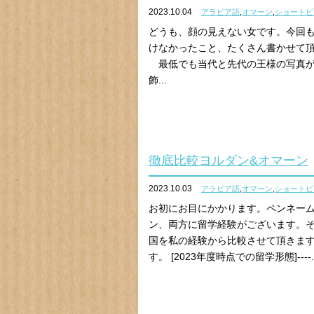
2023.10.04
アラビア語
,
オマーン
,
ショートビ
どうも、顔の見えない女です。今回
けなかったこと、たくさん書かせて頂きます。 [王様の
最低でも当代と先代の王様の写真が
飾...
徹底比較ヨルダン&オマーン
2023.10.03
アラビア語
,
オマーン
,
ショートビ
お初にお目にかかります。ペンネー
ン、両方に留学経験がございます。そ
国を私の経験から比較させて頂きま
す。 [2023年度時点での留学形態]----..