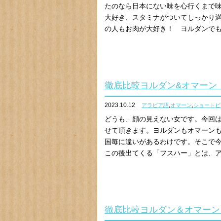
たのなら日本にない味を心行くまで
大好き、スタミナがついてしっかり
の人もお肉が大好き！ ヨルダンでもオ
徹底比較ヨルダン&オマーン
2023.10.12
アラビア語
,
オマーン
,
ショートビ
どうも、顔の見えない女です。今回
せて頂きます。ヨルダンもオマーン
国毎に違いがあるわけです。そこで
この後出てくる「フスハー」とは、アラ
徹底比較ヨルダン＆オマーン