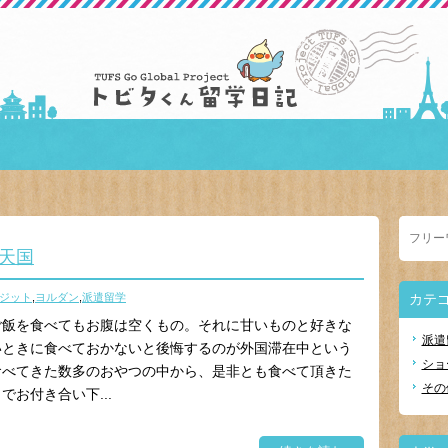
天国
ジット
,
ヨルダン
,
派遣留学
カテ
ご飯を食べてもお腹は空くもの。それに甘いものと好きな
派遣
いときに食べておかないと後悔するのが外国滞在中という
ショ
食べてきた数多のおやつの中から、是非とも食べて頂きた
その
お付き合い下...