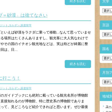
続きを読む
大学
ブ＝砂漠」は捨てなさい
言語
ジット
,
ヨルダン
,
派遣留学
といえば砂漠をラクダに乗って移動...なんて思っていませ
来る場所はたくさんありますし、観光客に大人気なわけで
所やその国のイチオシ観光地などは、実は殆どが綺麗に整
国名
は、日...
続きを読む
月別
に行こう！
ジット
,
ヨルダン
,
派遣留学
国のガイドブックにも絶対に載っている観光名所が博物館
地域
を直接知れるのが博物館、特に歴史系の博物館でありま
絞って、見どころなど紹介できればと思います。ぜひ最後
ヨー