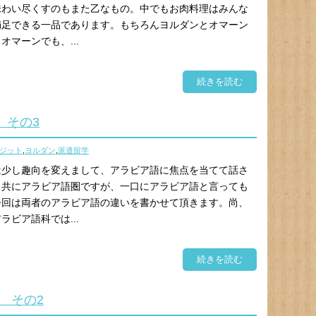
味わい尽くすのもまた乙なもの。中でもお肉料理はみんな
満足できる一品であります。もちろんヨルダンとオマーン
マーンでも、...
続きを読む
 その3
ジット
,
ヨルダン
,
派遣留学
は少し趣向を変えまして、アラビア語に焦点を当てて話さ
も共にアラビア語圏ですが、一口にアラビア語と言っても
今回は両者のアラビア語の違いを書かせて頂きます。尚、
ビア語科では...
続きを読む
 その2