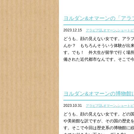
ヨルダン&オマーンの「アラ
2023.12.15
アラビア語
,
オマーン
,
ショートビ
どうも、顔の見えない女です。アラブ
んか？ もちろんそういう体験が出
す。でも！ 外大生が留学で行く場
備された近代都市なんです。そこで今回
ヨルダン&オマーンの博物館
2023.10.31
アラビア語
,
オマーン
,
ショートビ
どうも、顔の見えない女です。どの
や美術館な訳ですが、その国の歴史
す。そこで今回は歴史系の博物館に