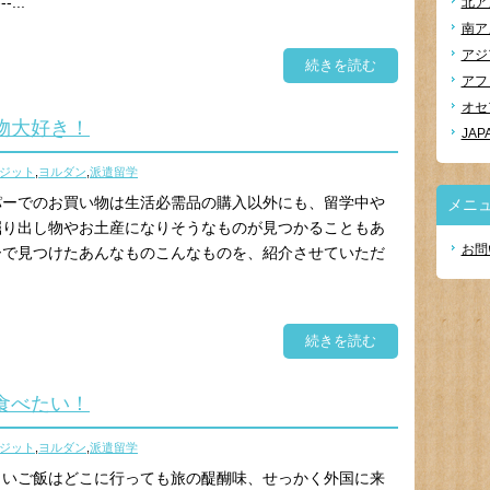
...
北ア
南ア
アジ
続きを読む
アフ
オセ
物大好き！
JAP
ジット
,
ヨルダン
,
派遣留学
パーでのお買い物は生活必需品の購入以外にも、留学中や
メニ
掘り出し物やお土産になりそうなものが見つかることもあ
お問
ーで見つけたあんなものこんなものを、紹介させていただ
続きを読む
食べたい！
ジット
,
ヨルダン
,
派遣留学
しいご飯はどこに行っても旅の醍醐味、せっかく外国に来