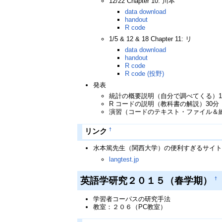
12/22 Chapter 10: 川本
data download
handout
R code
1/5 & 12 & 18 Chapter 11: リ
data download
handout
R code
R code (投野)
発表
統計の概要説明（自分で調べてくる）1
R コードの説明（教科書の解説）30分
演習（コードのテキスト・ファイル＆練
†
リンク
水本篤先生（関西大学）の便利すぎるサイ
langtest.jp
英語学研究２０１５（春学期）
†
学習者コーパスの研究手法
教室：２０６（PC教室）