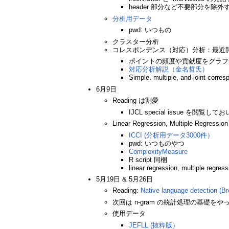
header 部分など不要部分を除外
分析用データ
pwd: いつもの
クラスター分析
コレスポンデンス（対応）分析：最近開発
ポイントの頻度や貢献度をグラフ
対応分析解説（金名哲氏）
Simple, multiple, and joint corre
6月9日
Reading は割愛
IJCL special issue を閲覧
Linear Regression, Multiple Reg
ICCI (分析用データ3000件）
pwd: いつものやつ
ComplexityMeasure
R script 同梱
linear regression, multiple regres
5月19日 & 5月26日
Reading:
Native language detection (Br
次回は n-gram の統計処理の基礎を
使用データ
JEFLL (抜粋版）