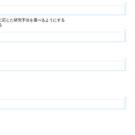
↑
に応じた研究手法を選べるようにする
る
↑
↑
↑