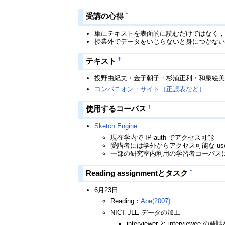
†
受講の心得
単にテキストを表面的に読むだけではなく
授業外でデータをいじらないと身につかな
†
テキスト
投野由紀夫・金子朝子・杉浦正利・和泉絵美（
コンパニオン・サイト（正誤表など）
†
使用するコーパス
Sketch Engine
現在学内で IP auth でアクセス可能
受講者には学外からアクセス可能な user
一部の研究室内利用の学習者コーパス
†
Reading assignmentとタスク
6月23日
Reading：
Abe(2007)
NICT JLE データの加工
interviewer と interviewee