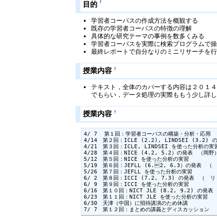
†
目的
学習者コーパスの作成方法を概観する
既存の学習者コーパスの特徴の理解
具体的な研究テーマの事例を数多くみる
学習者コーパスを実際に検索プログラムで
最終レポートで自分なりのミニリサーチを
†
授業内容
テキスト，全体のカバーする内容は２０１
でもらい，データ処理の実際ももう少し詳
†
授業内容
4/ 7  第１回：学習者コーパスの構築・分析・応用　
4/14　第２回：ICLE (2.2), LINDSEI (3.
4/21　第３回：ICLE, LINDSEI を使った分析の実習
4/28　第４回：NICE (4.2, 5.2）の発表　（岡野
5/12　第５回：NICE を使った分析の実習

5/19　第６回：JEFLL (6.2, 6.3）の発表　
5/26　第７回：JEFLL を使った分析の実習

6/ 2　第８回：ICCI (7.2, 7.3) の発表　（　リ
6/ 9　第９回：ICCI を使った分析の実習

6/16　第１０回：NICT JLE (8.2, 9.2) の
6/23　第１１回：NICT JLE を使った分析の実習

6/30　天津（中国）に招待講演のため休講

7/ 7　第１２回：まとめの講義とディスカッション