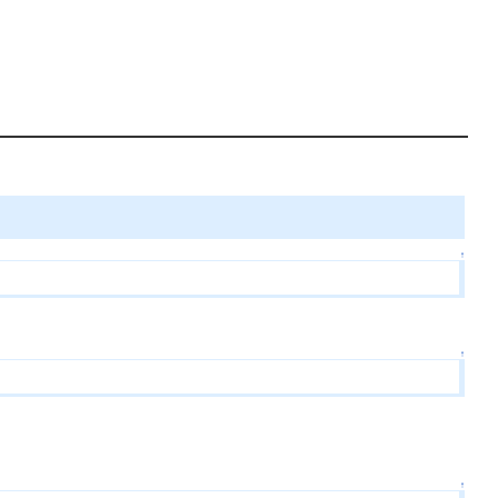
↑
↑
↑