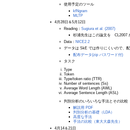
使用予定のツール
kfNgram
MLTP
4月28日＆5月12日
Reading：
Sugiura et al. (2007)
杉浦先生はこの論文を CL20
Data：
NICE2.2
データは SkE では作りにくいので、
配布データ(zip パスワード付)
タスク
Type
Token
Type/token ratio (TTR)
Number of sentences (Ss)
Average Word Length (AWL)
Average Sentence Length (ASL)
判別分析のいろいろな手法とその比較
解説用 PDF
判別分析の基礎（LDA）
高度な手法
手法の比較（東大大森先生）
4月14＆21日