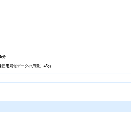
5分
習用疑似データの用意）45分
ト