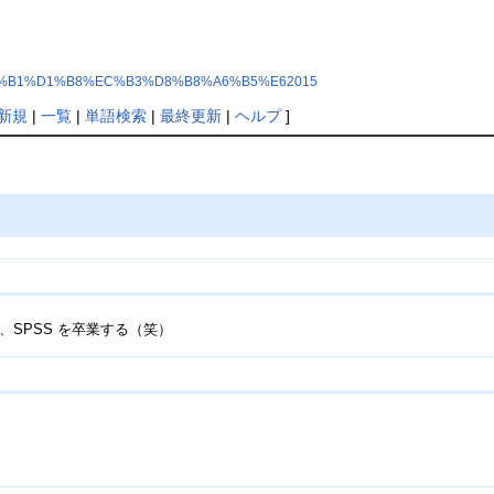
index.php?%B1%D1%B8%EC%B3%D8%B8%A6%B5%E62015
新規
|
一覧
|
単語検索
|
最終更新
|
ヘルプ
]
いて、SPSS を卒業する（笑）