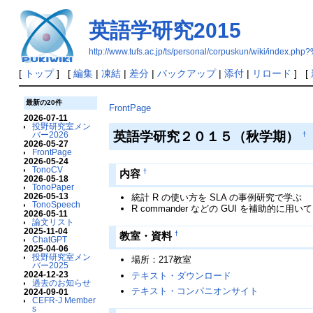
英語学研究2015
http://www.tufs.ac.jp/ts/personal/corpuskun/wiki/
[
トップ
] [
編集
|
凍結
|
差分
|
バックアップ
|
添付
|
リロード
] [
最新の20件
FrontPage
2026-07-11
投野研究室メン
英語学研究２０１５（秋学期）
バー2026
†
2026-05-27
FrontPage
2026-05-24
TonoCV
†
内容
2026-05-18
TonoPaper
2026-05-13
統計 R の使い方を SLA の事例研究で学ぶ
TonoSpeech
R commander などの GUI を補助的に用
2026-05-11
論文リスト
2025-11-04
†
教室・資料
ChatGPT
2025-04-06
投野研究室メン
場所：217教室
バー2025
2024-12-23
テキスト・ダウンロード
過去のお知らせ
テキスト・コンパニオンサイト
2024-09-01
CEFR-J Member
s