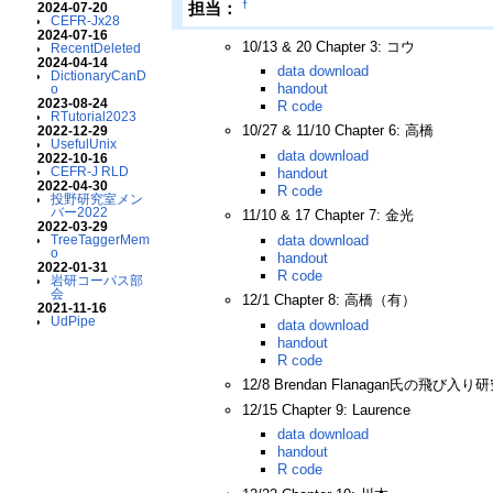
†
担当：
2024-07-20
CEFR-Jx28
2024-07-16
10/13 & 20 Chapter 3: コウ
RecentDeleted
2024-04-14
data download
DictionaryCanD
handout
o
2023-08-24
R code
RTutorial2023
10/27 & 11/10 Chapter 6: 高橋
2022-12-29
UsefulUnix
data download
2022-10-16
CEFR-J RLD
handout
2022-04-30
R code
投野研究室メン
バー2022
11/10 & 17 Chapter 7: 金光
2022-03-29
data download
TreeTaggerMem
o
handout
2022-01-31
R code
岩研コーパス部
会
12/1 Chapter 8: 高橋（有）
2021-11-16
UdPipe
data download
handout
R code
12/8 Brendan Flanagan氏の飛び入
12/15 Chapter 9: Laurence
data download
handout
R code