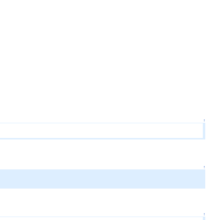
↑
↑
↑