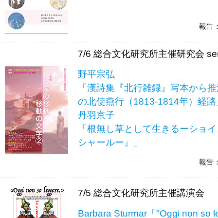
報告
7/6 総合文化研究所主催研究会 s
野平宗弘
「漢詩集『北行雑録』写本から推
の北使燕行（1813-1814年）経路
丹羽京子
「根無し草として生きるーショイ
シャールー』」
報告
7/5 総合文化研究所主催講演会
Barbara Sturmar「"Oggi non so l