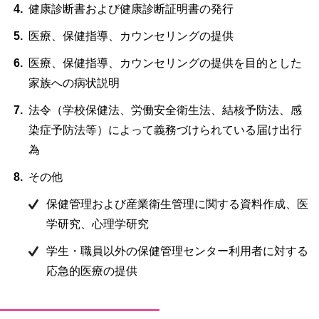
健康診断書および健康診断証明書の発行
用
お
医療、保健指導、カウンセリングの提供
問
い
医療、保健指導、カウンセリングの提供を目的とした
合
わ
家族への病状説明
せ
法令（学校保健法、労働安全衛生法、結核予防法、感
染症予防法等）によって義務づけられている届け出行
交
通
為
ア
ク
その他
セ
保健管理および産業衛生管理に関する資料作成、医
ス
学研究、心理学研究
サ
学生・職員以外の保健管理センター利用者に対する
イ
ト
応急的医療の提供
マ
ッ
プ