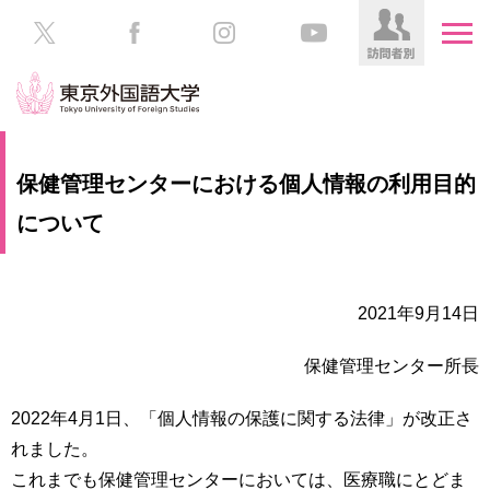
HOME
受
保健管理センターにおける個人情報の利用目的
験
生
について
大
の
学
方
案
内
2021年9月14日
在
学
学
生
保健管理センター所長
部・
の
大
方
学
2022年4月1日、「個人情報の保護に関する法律」が改正さ
院
れました。
／
保
これまでも保健管理センターにおいては、医療職にとどま
教
護