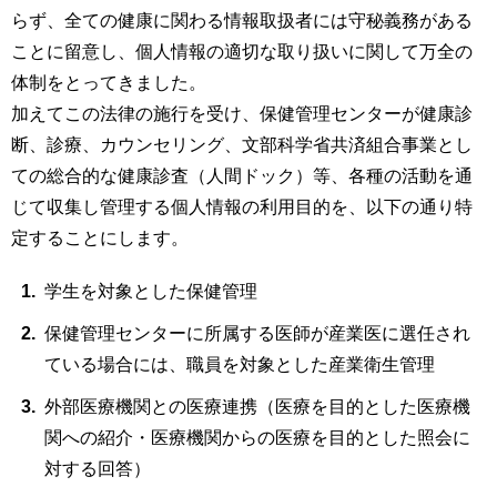
育
者
らず、全ての健康に関わる情報取扱者には守秘義務がある
の
ことに留意し、個人情報の適切な取り扱いに関して万全の
方
研
体制をとってきました。
究
加えてこの法律の施行を受け、保健管理センターが健康診
卒
業
社
断、診療、カウンセリング、文部科学省共済組合事業とし
生
会
ての総合的な健康診査（人間ドック）等、各種の活動を通
の
連
じて収集し管理する個人情報の利用目的を、以下の通り特
方
携
定することにします。
一
入
般・
試
学生を対象とした保健管理
地
情
域
保健管理センターに所属する医師が産業医に選任され
報
の
ている場合には、職員を対象とした産業衛生管理
方
寄
外部医療機関との医療連携（医療を目的とした医療機
附
教
を
関への紹介・医療機関からの医療を目的とした照会に
職
す
対する回答）
員
る
専