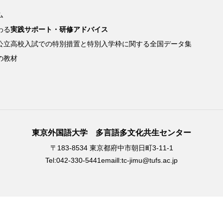
ム
わる
実践サポート・研修アドバイス
公立高校入試での特別措置と特別入学枠に関する全国データ集
の教材
東京外国語大学 多言語多文化共生センター
〒183-8534 東京都府中市朝日町3-11-1
Tel:042-330-5441
emaill:tc-jimu@tufs.ac.jp