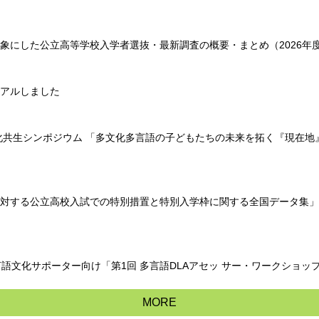
ー
象にした公立高等学校入学者選抜・最新調査の概要・まとめ（2026年
ーアルしました
文化共生シンポジウム 「多文化多言語の子どもたちの未来を拓く『現在
対する公立高校入試での特別措置と特別入学枠に関する全国データ集」の2
報告：言語文化サポーター向け「第1回 多言語DLAアセッ サー・ワークショッ
MORE