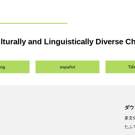
lturally and Linguistically Diverse C
log
español
Tiế
ダウ
多文
たふ