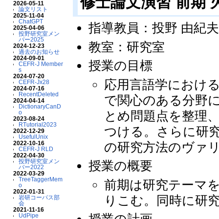
修士論文演習 前期 火
2026-05-11
論文リスト
2025-11-04
ChatGPT
指導教員：投野 由紀
2025-04-06
投野研究室メン
バー2025
教室：研究室
2024-12-23
過去のお知らせ
2024-09-01
授業の目標
CEFR-J Member
s
2024-07-20
応用言語学におけ
CEFR-Jx28
2024-07-16
RecentDeleted
で関心のある分野
2024-04-14
DictionaryCanD
とめ問題点を整理
o
2023-08-24
RTutorial2023
つける。さらに研
2022-12-29
UsefulUnix
の研究方法のヴァ
2022-10-16
CEFR-J RLD
2022-04-30
投野研究室メン
授業の概要
バー2022
2022-03-29
TreeTaggerMem
前期は研究テーマ
o
2022-01-31
りこむ。同時に研
岩研コーパス部
会
2021-11-16
UdPipe