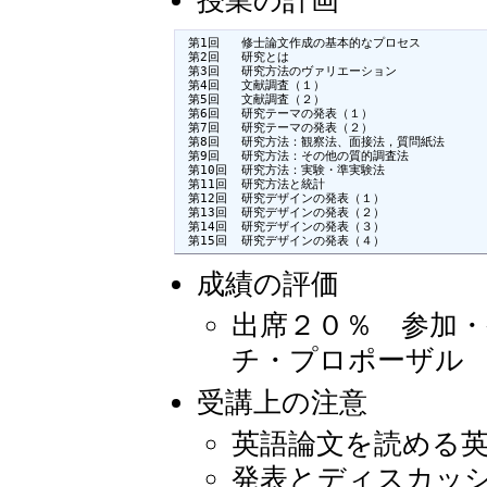
授業の計画
 第1回	修士論文作成の基本的なプロセス

 第2回	研究とは

 第3回	研究方法のヴァリエーション

 第4回	文献調査（１）

 第5回	文献調査（２）

 第6回	研究テーマの発表（１）

 第7回	研究テーマの発表（２）

 第8回	研究方法：観察法、面接法，質問紙法

 第9回	研究方法：その他の質的調査法

 第10回	研究方法：実験・準実験法

 第11回	研究方法と統計

 第12回	研究デザインの発表（１）

 第13回	研究デザインの発表（２）

 第14回	研究デザインの発表（３）

 第15回	研究デザインの発表（４）
成績の評価
出席２０％ 参加・
チ・プロポーザル
受講上の注意
英語論文を読める
発表とディスカッ