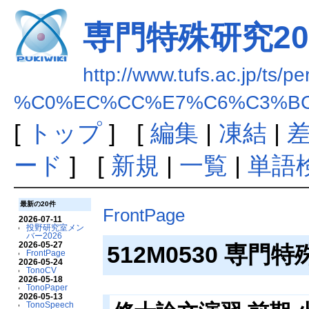
専門特殊研究20
http://www.tufs.ac.jp/ts/p
%C0%EC%CC%E7%C6%C3%BC
[
トップ
] [
編集
|
凍結
|
ード
] [
新規
|
一覧
|
単語
最新の20件
FrontPage
2026-07-11
投野研究室メン
バー2026
2026-05-27
512M0530 専門特
FrontPage
2026-05-24
TonoCV
2026-05-18
TonoPaper
2026-05-13
TonoSpeech