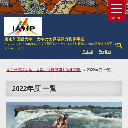
MENU
東京外国語大学 大学の世界展開力強化事業
アフリカにおけるSDGsに向けた高度イノベーション人材育成のための国際連携教育プロ
グラム（IAfP）
日本語
English
東京外国語大学 大学の世界展開力強化事業
>
2022年度 一覧
2022年度 一覧