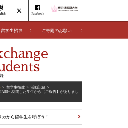
lish
Facebook
留学生招致
ご寄附のお願い
xchange
udents
録
e
留学生招致
活動記録
PIASSへ訪問した学生から【ご報告】がありまし
リカから留学生を呼ぼう！