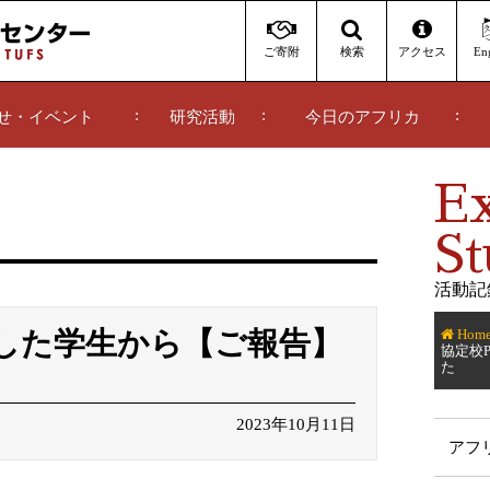
ご寄附
アクセス
Eng
検索
せ・イベント
研究活動
今日のアフリカ
E
St
活動記
Hom
問した学生から【ご報告】
協定校
た
2023年10月11日
アフ