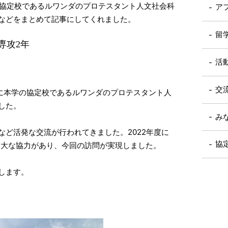
が協定校であるルワンダのプロテスタント人文社会科
ア
子などをまとめて記事にしてくれました。
留
域専攻2年
活
交
月に本学の協定校であるルワンダのプロテスタント人
した。
み
遣など活発な交流が行われてきました。2022年度に
協
多大な協力があり、今回の訪問が実現しました。
告します。