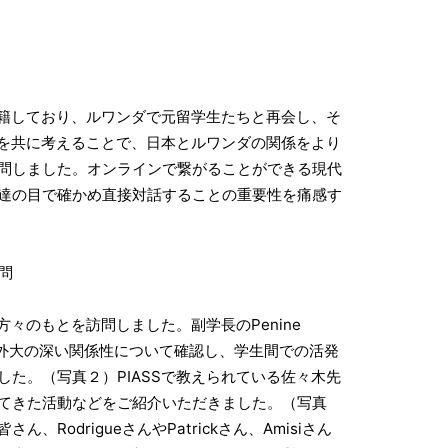
在籍しており、ルワンダで元留学生たちと再会し、そ
史を共に考えることで、日本とルワンダの関係をより
問しました。オンラインで繋がることができる現代
達の目で確かめ直接対話することの重要性を痛感す
訪問
々のもとを訪問しました。副学長のPenine
SSと外大の深い関係性について確認し、学生間での活発
た。（写真２）PIASSで教えられている佐々木先
てきた活動などをご紹介いただきました。（写真
RodrigueさんやPatrickさん、Amisiさん