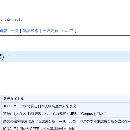
p?TonoZemi2018
新規
|
一覧
|
単語検索
|
最終更新
|
ヘルプ
]
度）
†
発表タイトル
JEFLLコーパスで見る日本人中高生の未来表現
英語にしづらい動詞表現についての考察： JEFLL Corpusを用いて
動詞の過剰使用における誤用分析 ―JEFLLコーパスの学年別誤用分析を含めて
ICNALEを用いたCEFRレベル基準特性の抽出