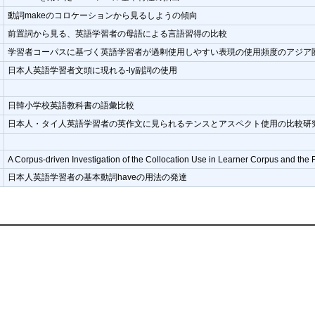
花
動詞makeのコロケーションから見るしようの傾向
里
前置詞から見る、英語学習者の母語による言語習得の比較
学習者コーパスに基づく英語学習者が過剰使用しやすい表現の使用頻度のアジア
日本人英語学習者文頭に現れる-ly副詞の使用
子
日韓小学校英語教科書の語彙比較
日本人・タイ人英語学習者の英作文に見られるテンスとアスペクト使用の比較研
A Corpus-driven Investigation of the Collocation Use in Learner Corpus and the F
日本人英語学習者の基本動詞haveの用法の発達