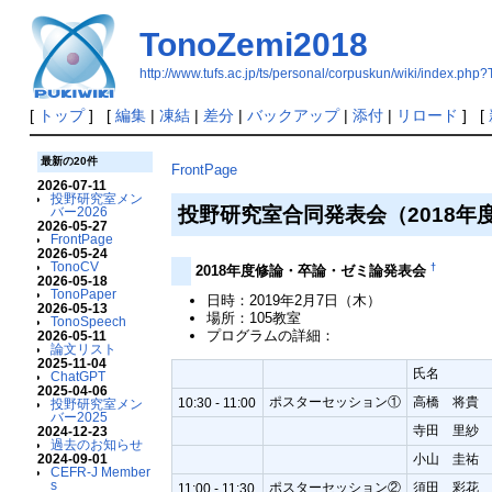
TonoZemi2018
http://www.tufs.ac.jp/ts/personal/corpuskun/wiki/index.ph
[
トップ
] [
編集
|
凍結
|
差分
|
バックアップ
|
添付
|
リロード
] [
最新の20件
FrontPage
2026-07-11
投野研究室メン
投野研究室合同発表会（2018年
バー2026
2026-05-27
FrontPage
2026-05-24
TonoCV
†
2018年度修論・卒論・ゼミ論発表会
2026-05-18
TonoPaper
日時：2019年2月7日（木）
2026-05-13
場所：105教室
TonoSpeech
プログラムの詳細：
2026-05-11
論文リスト
2025-11-04
氏名
ChatGPT
2025-04-06
ポスターセッション①
高橋 将貴
10:30 - 11:00
投野研究室メン
バー2025
寺田 里紗
2024-12-23
過去のお知らせ
2024-09-01
小山 圭祐
CEFR-J Member
s
ポスターセッション②
須田 彩花
11:00 - 11:30