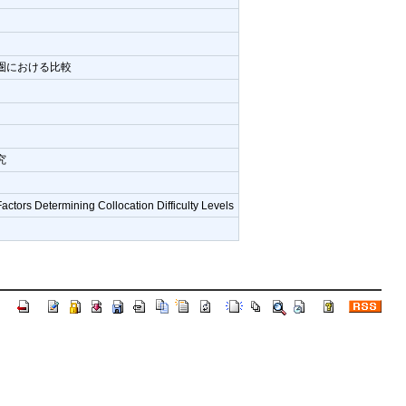
圏における比較
究
actors Determining Collocation Difficulty Levels