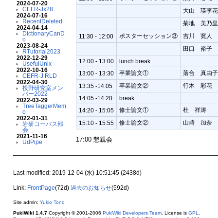
2024-07-20
CEFR-Jx28
大山 瑛李
2024-07-16
RecentDeleted
菊地 美乃
2024-04-14
DictionaryCanD
ポスターセッション③
吉川 寛人
11:30 - 12:00
o
2023-08-24
田口 裕子
RTutorial2023
2022-12-29
12:00 - 13:00
lunch break
UsefulUnix
2022-10-16
卒業論文①
落合 真由
13:00 - 13:30
CEFR-J RLD
2022-04-30
卒業論文②
行木 彩花
13:35 -14:05
投野研究室メン
バー2022
14:05 -14:20
break
2022-03-29
TreeTaggerMem
修士論文①
杜 祥涛
14:20 - 15:05
o
2022-01-31
修士論文②
山崎 加奈
15:10 - 15:55
岩研コーパス部
会
2021-11-16
17:00 懇親会
UdPipe
Last-modified: 2019-12-04 (水) 10:51:45 (2438d)
Link:
FrontPage
(72d)
過去のお知らせ
(592d)
Site admin:
Yukio Tono
PukiWiki 1.4.7
Copyright © 2001-2006
PukiWiki Developers Team
. License is
GPL
.