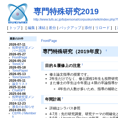
専門特殊研究2019
http://www.tufs.ac.jp/ts/personal/corpuskun/wik
[
トップ
] [
編集
|
凍結
|
差分
|
バックアップ
|
添付
|
リロード
] [
最新の20件
FrontPage
2026-07-11
投野研究室メン
専門特殊研究（2019年度）
バー2026
†
2026-05-27
FrontPage
2026-05-24
TonoCV
†
目的＆履修上の注意
2026-05-18
TonoPaper
2026-05-13
修士論文指導の授業です。
TonoSpeech
2年生だけでなく、修士課程1年生も投野研
2026-05-11
また修士の学生は今年度は４限の卒論指導
論文リスト
2025-11-04
4年生の人数が多いため、指導の補助
ChatGPT
2025-04-06
投野研究室メン
†
年間計画
バー2025
2024-12-23
過去のお知らせ
詳細はシラバス参照
2024-09-01
CEFR-J Member
4-7月：先行研究調査、研究テーマの明確
s