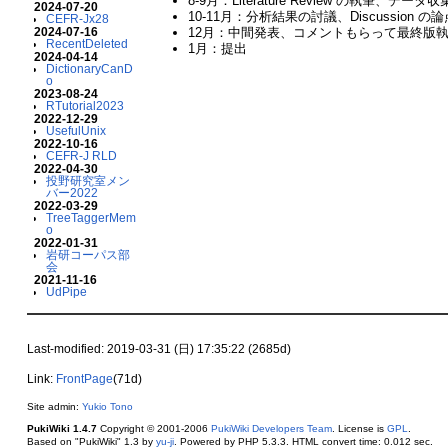
8-9月：Literature Review の執筆、デー
2024-07-20
10-11月：分析結果の討議、Discussion 
CEFR-Jx28
2024-07-16
12月：中間発表、コメントもらって最終版
RecentDeleted
1月：提出
2024-04-14
DictionaryCanD
o
2023-08-24
RTutorial2023
2022-12-29
UsefulUnix
2022-10-16
CEFR-J RLD
2022-04-30
投野研究室メン
バー2022
2022-03-29
TreeTaggerMem
o
2022-01-31
岩研コーパス部
会
2021-11-16
UdPipe
Last-modified: 2019-03-31 (日) 17:35:22 (2685d)
Link:
FrontPage
(71d)
Site admin:
Yukio Tono
PukiWiki 1.4.7
Copyright © 2001-2006
PukiWiki Developers Team
. License is
GPL
.
Based on "PukiWiki" 1.3 by
yu-ji
. Powered by PHP 5.3.3. HTML convert time: 0.012 sec.