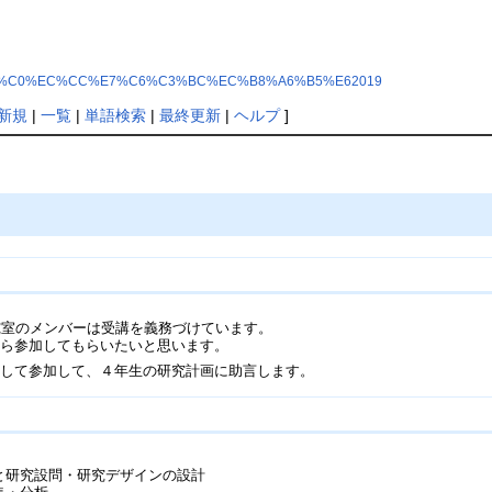
i/index.php?%C0%EC%CC%E7%C6%C3%BC%EC%B8%A6%B5%E62019
新規
|
一覧
|
単語検索
|
最終更新
|
ヘルプ
]
究室のメンバーは受講を義務づけています。
から参加してもらいたいと思います。
として参加して、４年生の研究計画に助言します。
化と研究設問・研究デザインの設計