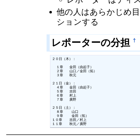
他の人はあらかじめ
ションする
†
レポーターの分担
２０日（木）：

  １章	金田（由起子）

  ２章	山口／金田（拓）

  ３章	秋元

２１日（金）：

  ４章	金田（由起子）

  ５章	吉田

  ６章	村上

  ７章	廣野

２５日（土）：

  ８章	 山口

  ９章	 金田（拓）

１０章	吉田／村上

１１章	秋元／廣野