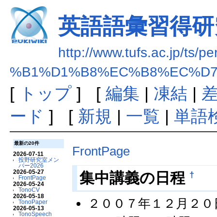
英語語彙習得研
http://www.tufs.ac.jp/ts/p
%B1%D1%B8%EC%B8%EC%D7
[
トップ
] [
編集
|
凍結
|
ード
] [
新規
|
一覧
|
単語
最新の20件
FrontPage
2026-07-11
投野研究室メン
バー2026
2026-05-27
†
集中講義の日程
FrontPage
2026-05-24
TonoCV
2026-05-18
２００７年１２月２０
TonoPaper
2026-05-13
TonoSpeech