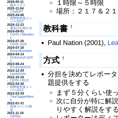
１時限～５時限
2026-05-11
論文リスト
2025-11-04
場所：２１７＆２１
ChatGPT
2025-04-06
投野研究室メン
バー2025
2024-12-23
†
教科書
過去のお知らせ
2024-09-01
CEFR-J Member
s
Paul Nation (2001),
Lea
2024-07-20
CEFR-Jx28
2024-07-16
RecentDeleted
2024-04-14
†
方式
DictionaryCanD
o
2023-08-24
RTutorial2023
2022-12-29
分担を決めてレポータ
UsefulUnix
2022-10-16
題提供をする
CEFR-J RLD
2022-04-30
投野研究室メン
バー2022
まず５分くらい使
2022-03-29
TreeTaggerMem
次に自分が特に解
o
2022-01-31
岩研コーパス部
りやすく解説をす
会
2021-11-16
レポーターはディ
UdPipe