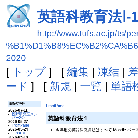
英語科教育法Ⅰ-1-
http://www.tufs.ac.jp/ts/p
%B1%D1%B8%EC%B2%CA%B6
2020
[
トップ
] [
編集
|
凍結
|
ード
] [
新規
|
一覧
|
単語
最新の20件
FrontPage
2026-07-11
投野研究室メン
英語科教育法１
バー2026
†
2026-05-27
FrontPage
2026-05-24
今年度の英語科教育法はすべて Moodle 
TonoCV
2026-05-18