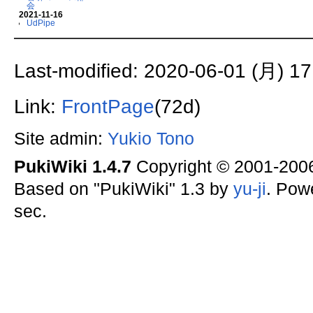
会
2021-11-16
UdPipe
Last-modified: 2020-06-01 (月) 17
Link:
FrontPage
(72d)
Site admin:
Yukio Tono
PukiWiki 1.4.7
Copyright © 2001-20
Based on "PukiWiki" 1.3 by
yu-ji
. Pow
sec.