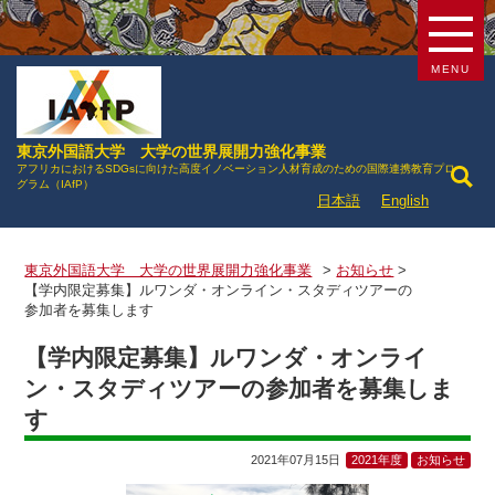
MENU
東京外国語大学 大学の世界展開力強化事業
アフリカにおけるSDGsに向けた高度イノベーション人材育成のための国際連携教育プロ
グラム（IAfP）
日本語
English
東京外国語大学 大学の世界展開力強化事業
>
お知らせ
>
【学内限定募集】ルワンダ・オンライン・スタディツアーの
参加者を募集します
【学内限定募集】ルワンダ・オンライ
ン・スタディツアーの参加者を募集しま
す
2021年07月15日
2021年度
お知らせ