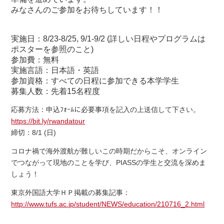
みなさんのご参加をお待ちしています！！
実施日：8/23-8/25, 9/1-9/2 (詳しい日程やプログラムは
ポスターを参照のこと)
参加費：無料
実施言語：日本語・英語
参加資格：すべての日程に参加できる本学学生
募集人数：先着15名程度
応募方法：申込ﾌｫｰﾑに必要事項を記入の上送信して下さい。
https://bit.ly/rwandatour
締切：8/1 (日)
コロナ禍で海外渡航が難しいこの時期だからこそ、オンライン
でつながって現地のことを学び、PIASSの学生と交流を深めま
しょう！
東京外国語大学ＨＰ掲載の募集記事：
http://www.tufs.ac.jp/student/NEWS/education/210716_2.html