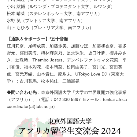
小出 紘輔（ルワンダ・プロテスタント大学、ルワンダ）
松本 晴菜（ステレンボッシュ大学、南アフリカ）
水野 笑（プレトリア大学、南アフリカ）
山下 ちひろ（プレトリア大学、南アフリカ）
【通訳＆サポーター】*五十音順
江川莉奈、尾崎成美、加藤歩美、加藤なほ、加藤和香奈、喜多
野元、窪田美海、榑林輝奈乃、是永珠朱、坂口叶夢、櫻井みさ
き、辻珠稀、Thembo Jostus、デンベレファトゥマタ花菜、平
川杏優、福本彩花、松本晴菜、松岡由美子、宮川光、宮田英
虎、宮元万緒、山本貴仁、龍歩未、UTokyo Love DJ（東京大
学）：古川蒼馬、松本祐佳、三浦嵩晃
◆問い合わせ先
：東京外国語大学「大学の世界展開力強化事業
（アフリカ）」（電話：042 330 5897 Eメール：tenkai-africa-
coordinator(at)tufs.ac.jp）