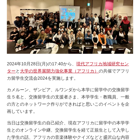
2024年10月28日(月)の17:40から、
現代アフリカ地域研究セン
ター
と
大学の世界展開力強化事業（アフリカ）
の共催でアフリ
カ
留学生交流会2024を実施します。
カメルーン、ザンビア、ルワンダから本学に留学中の交換留学
生５名と、交換留学生の支援者さま、本学学生・教職員、一般
の方とのネットワーク作りができればと思いこのイベントを企
画しています。
当日は交換留学生の自己紹介、
現在アフリカに留学中の本学学
生とのオンライン中継、交換留学生を経て正規生として入学し
た学生の話、アフリカの音楽体験やクイズなどと
盛沢山な内容