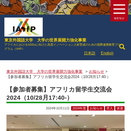
MENU
東京外国語大学 大学の世界展開力強化事業
アフリカにおけるSDGsに向けた高度イノベーション人材育成のための国際連携教育プロ
グラム（IAfP）
日本語
English
東京外国語大学 大学の世界展開力強化事業
>
お知らせ
>
【参加者募集】アフリカ留学生交流会2024（10/28月17:40-）
【参加者募集】アフリカ留学生交流会
2024（10/28月17:40-）
2024年10月11日
2024年度
お知らせ
受入
派遣