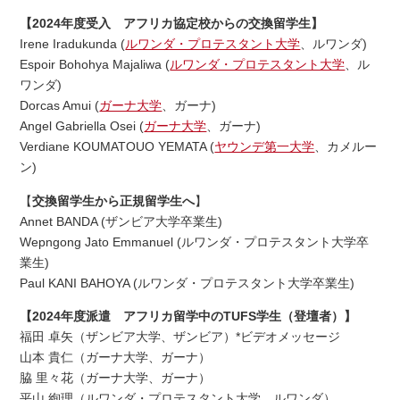
【2024年度受入 アフリカ協定校からの交換留学生】
Irene Iradukunda (
ルワンダ・プロテスタント大学
、ルワンダ)
Espoir Bohohya Majaliwa (
ルワンダ・プロテスタント大学
、ル
ワンダ)
Dorcas Amui (
ガーナ大学
、ガーナ)
Angel Gabriella Osei (
ガーナ大学
、ガーナ)
Verdiane KOUMATOUO YEMATA (
ヤウンデ第一大学
、カメルー
ン)
【
交換留学生から正規留学生へ
】
Annet BANDA (ザンビア大学卒業生)
Wepngong Jato Emmanuel (ルワンダ・プロテスタント大学卒
業生)
Paul KANI BAHOYA (ルワンダ・プロテスタント大学卒業生)
【2024年度派遣 アフリカ留学中のTUFS学生（登壇者）】
福田 卓矢（ザンビア大学、ザンビア）*ビデオメッセージ
山本 貴仁（ガーナ大学、ガーナ）
脇 里々花（ガーナ大学、ガーナ）
平山 絢理（ルワンダ・プロテスタント大学、ルワンダ）