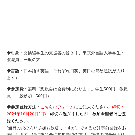
◆対象：交換留学生の支援者の皆さま、東京外国語大学学生・
教職員、一般の方
◆言語
：日本語＆英語（それぞれ日英、英日の簡易通訳が入り
ます）
◆参加費
：無料（懇親会は会費制になります。学生500円、教職
員・一般参加1,500円）
◆参加登録方法
：
こちらのフォーム
にご記入ください。
締切：
2024年10月20日(日)
→締切を過ぎましたが、参加希望者はご登
録ください。
*当日の飛び入り参加も歓迎しますが、できるだけ事前登録をお
願いします。特に懇親会に参加希望の方は、準備の都合があり