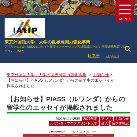
MENU
東京外国語大学 大学の世界展開力強化事業
アフリカにおけるSDGsに向けた高度イノベーション人材育成のための国際連携教育プロ
グラム（IAfP）
日本語
English
東京外国語大学 大学の世界展開力強化事業
>
お知らせ
>
【お知らせ】PIASS（ルワンダ）からの留学生のエッセイが
掲載されました
【お知らせ】PIASS（ルワンダ）からの
留学生のエッセイが掲載されました
2021年11月25日
2021年度
アンリ
お知らせ
ルワンダ・プロテスタント大学
受入
留学体験記