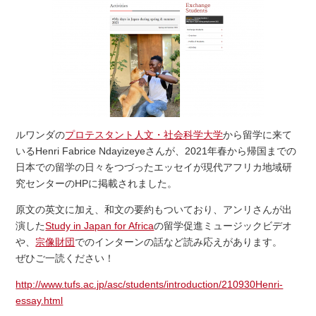
ルワンダの
プロテスタント人文・社会科学大学
から留学に来て
いるHenri Fabrice Ndayizeyeさんが、2021年春から帰国までの
日本での留学の日々をつづったエッセイが現代アフリカ地域研
究センターのHPに掲載されました。
原文の英文に加え、和文の要約もついており、アンリさんが出
演した
Study in Japan for Africa
の留学促進ミュージックビデオ
や、
宗像財団
でのインターンの話など読み応えがあります。
ぜひご一読ください！
http://www.tufs.ac.jp/asc/students/introduction/210930Henri-
essay.html