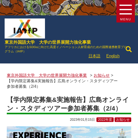
MENU
東京外国語大学 大学の世界展開力強化事業
アフリカにおけるSDGsに向けた高度イノベーション人材育成のための国際連携教育プロ
グラム（IAfP）
日本語
English
東京外国語大学 大学の世界展開力強化事業
>
お知らせ
>
【学内限定募集&実施報告】広島オンライン・スタディツアー
参加者募集（2/4）
【学内限定募集&実施報告】広島オンライ
ン・スタディツアー参加者募集（2/4）
2023年01月15日
2022年度
お知らせ