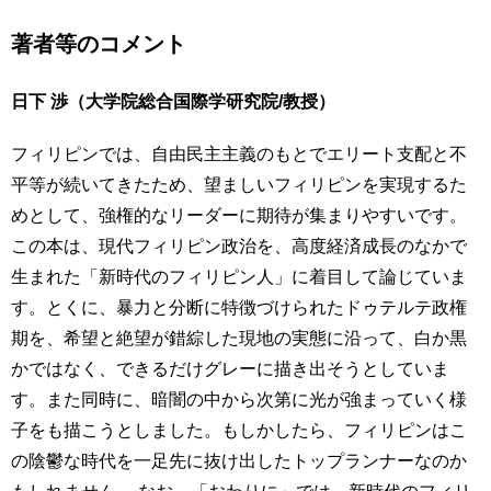
著者等のコメント
日下 渉（大学院総合国際学研究院/教授）
フィリピンでは、自由民主主義のもとでエリート支配と不
平等が続いてきたため、望ましいフィリピンを実現するた
めとして、強権的なリーダーに期待が集まりやすいです。
この本は、現代フィリピン政治を、高度経済成長のなかで
生まれた「新時代のフィリピン人」に着目して論じていま
す。とくに、暴力と分断に特徴づけられたドゥテルテ政権
期を、希望と絶望が錯綜した現地の実態に沿って、白か黒
かではなく、できるだけグレーに描き出そうとしていま
す。また同時に、暗闇の中から次第に光が強まっていく様
子をも描こうとしました。もしかしたら、フィリピンはこ
の陰鬱な時代を一足先に抜け出したトップランナーなのか
もしれません。 なお、「おわりに」では、新時代のフィリ