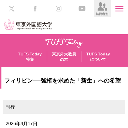
HOME
受
験
TUFS Today
東京外大教員
TUFS Today
生
大
特集
の本
について
の
学
方
案
内
フィリピン──強権を求めた「新生」への希望
在
学
学
生
部・
の
大
方
刊行
学
院
／
保
2026年4月17日
教
護