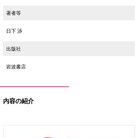
育
者
の
著者等
方
研
究
日下 渉
卒
業
社
生
会
出版社
の
連
方
携
岩波書店
一
入
般・
試
地
情
域
報
の
内容の紹介
方
寄
附
教
を
職
す
員
る
専