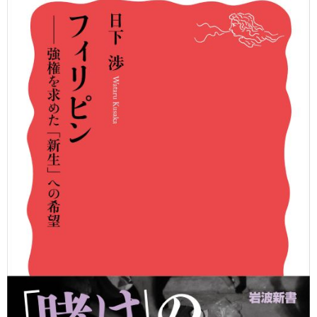
用
お
問
い
合
わ
せ
交
通
ア
ク
セ
ス
サ
イ
ト
マ
ッ
プ