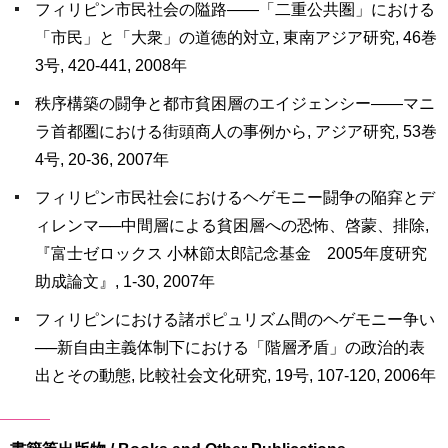
フィリピン市民社会の隘路――「二重公共圏」における
「市民」と「大衆」の道徳的対立, 東南アジア研究, 46巻
3号, 420-441, 2008年
秩序構築の闘争と都市貧困層のエイジェンシー――マニ
ラ首都圏における街頭商人の事例から, アジア研究, 53巻
4号, 20-36, 2007年
フィリピン市民社会におけるヘゲモニー闘争の陥穽とデ
ィレンマ──中間層による貧困層への恐怖、啓蒙、排除,
『富士ゼロックス 小林節太郎記念基金 2005年度研究
助成論文』, 1-30, 2007年
フィリピンにおける諸ポピュリズム間のヘゲモニー争い
──新自由主義体制下における「階層矛盾」の政治的表
出とその動態, 比較社会文化研究, 19号, 107-120, 2006年