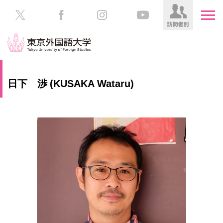
HOME
受
日下 渉 (KUSAKA Wataru)
験
生
大
の
学
方
案
内
在
学
教
生
育
の
方
研
究
保
護
社