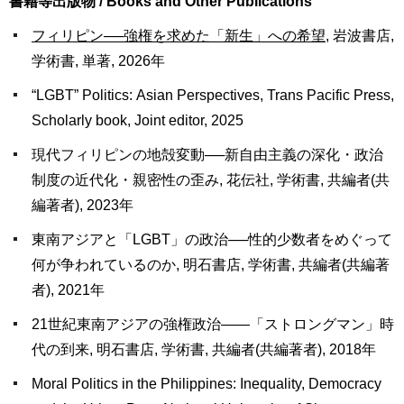
書籍等出版物 / Books and Other Publications
フィリピン──強権を求めた「新生」への希望
, 岩波書店,
学術書, 単著, 2026年
“LGBT” Politics: Asian Perspectives, Trans Pacific Press,
Scholarly book, Joint editor, 2025
現代フィリピンの地殻変動──新自由主義の深化・政治
制度の近代化・親密性の歪み, 花伝社, 学術書, 共編者(共
編著者), 2023年
東南アジアと「LGBT」の政治──性的少数者をめぐって
何が争われているのか, 明石書店, 学術書, 共編者(共編著
者), 2021年
21世紀東南アジアの強権政治――「ストロングマン」時
代の到来, 明石書店, 学術書, 共編者(共編著者), 2018年
Moral Politics in the Philippines: Inequality, Democracy