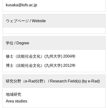
せ
kusaka@tufs.ac.jp
用
交
通
ウェブページ / Website
ア
ク
セ
ス
学位 /
Degree
サ
イ
修士（比較社会文化）(九州大学) 2004年
ト
博士（比較社会文化）(九州大学) 2012年
マ
ッ
プ
研究分野（e-Rad分野） /
Research Field(s) (by e-Rad)
地域研究
Area studies