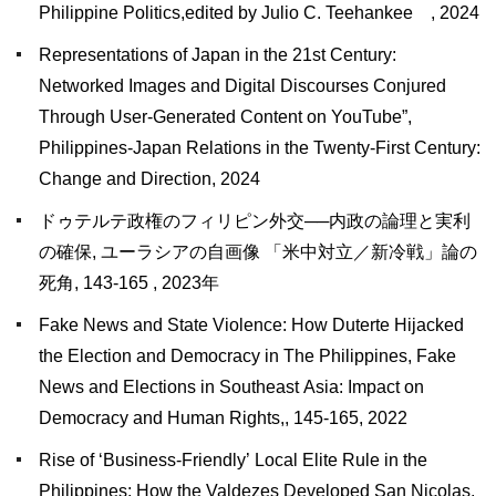
Philippine Politics,edited by Julio C. Teehankee , 2024
Representations of Japan in the 21st Century:
Networked Images and Digital Discourses Conjured
Through User-Generated Content on YouTube”,
Philippines-Japan Relations in the Twenty-First Century:
Change and Direction, 2024
ドゥテルテ政権のフィリピン外交──内政の論理と実利
の確保, ユーラシアの自画像 「米中対立／新冷戦」論の
死角, 143-165 , 2023年
Fake News and State Violence: How Duterte Hijacked
the Election and Democracy in The Philippines, Fake
News and Elections in Southeast Asia: Impact on
Democracy and Human Rights,, 145-165, 2022
Rise of ‘Business-Friendly’ Local Elite Rule in the
Philippines: How the Valdezes Developed San Nicolas,