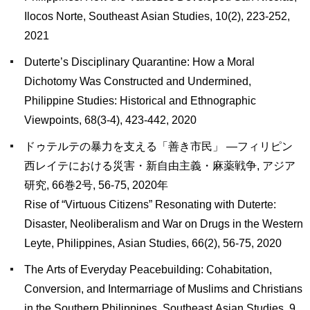
Ilocos Norte, Southeast Asian Studies, 10(2), 223-252,
2021
Duterte’s Disciplinary Quarantine: How a Moral
Dichotomy Was Constructed and Undermined,
Philippine Studies: Historical and Ethnographic
Viewpoints, 68(3-4), 423-442, 2020
ドゥテルテの暴力を支える「善き市民」 ―フィリピン
西レイテにおける災害・新自由主義・麻薬戦争, アジア
研究, 66巻2号, 56-75, 2020年
Rise of “Virtuous Citizens” Resonating with Duterte:
Disaster, Neoliberalism and War on Drugs in the Western
Leyte, Philippines, Asian Studies, 66(2), 56-75, 2020
The Arts of Everyday Peacebuilding: Cohabitation,
Conversion, and Intermarriage of Muslims and Christians
in the Southern Philippines, Southeast Asian Studies, 9