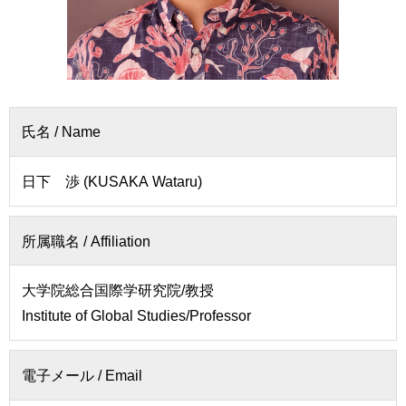
者
会
の
連
方
携
卒
入
業
試
生
氏名 / Name
情
の
報
方
日下 渉 (KUSAKA Wataru)
寄
一
附
般・
を
所属職名 / Affiliation
地
す
域
る
の
大学院総合国際学研究院/教授
方
Institute of Global Studies/Professor
お
問
教
い
職
電子メール / Email
合
員
わ
専