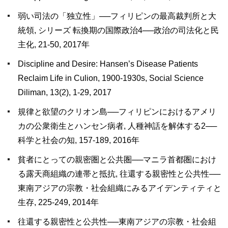
弱い司法の「独立性」──フィリピンの最高裁判所と大
統領, シリーズ 転換期の国際政治4──政治の司法化と民
主化, 21-50, 2017年
Discipline and Desire: Hansen’s Disease Patients
Reclaim Life in Culion, 1900-1930s, Social Science
Diliman, 13(2), 1-29, 2017
規律と欲望のクリオン島──フィリピンにおけるアメリ
カの公衆衛生とハンセン病者, 人種神話を解体する2──
科学と社会の知, 157-189, 2016年
貧者にとっての親密圏と公共圏──マニラ首都圏におけ
る露天商組織の連帯と抵抗, 往還する親密性と公共性──
東南アジアの宗教・社会組織にみるアイデンティティと
生存, 225-249, 2014年
往還する親密性と公共性──東南アジアの宗教・社会組