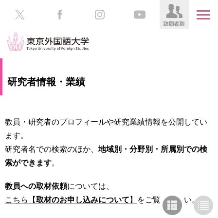
HOME
受
研究者情報・業績
験
生
大
の
学
方
案
教員・研究者のプロフィールや研究業績情報を公開してい
内
ます。
在
研究者名での検索のほか、
地域別・分野別・所属別での検
学
学
生
索ができます
。
部・
の
大
方
学
教員への取材依頼
については、
院
こちら【
取材のお申し込みについて
】
をご覧ください。
／
保
教
護