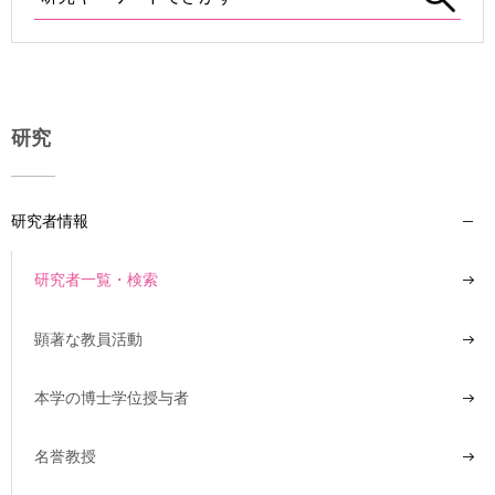
用
お
問
い
合
わ
研究
せ
交
研究者情報
通
ア
ク
研究者一覧・検索
セ
ス
顕著な教員活動
サ
イ
本学の博士学位授与者
ト
マ
名誉教授
ッ
プ