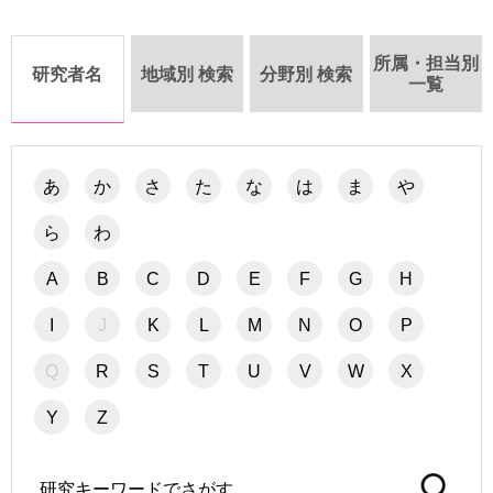
-
育
者
の
方
所属・担当別
研
研究者名
地域別 検索
分野別 検索
一覧
究
卒
業
社
生
会
の
あ
か
さ
た
な
は
ま
や
連
方
携
ら
わ
一
入
A
B
C
D
E
F
G
H
般・
試
地
情
I
J
K
L
M
N
O
P
域
報
の
Q
R
S
T
U
V
W
X
方
寄
附
Y
Z
教
を
職
す
員
る
専