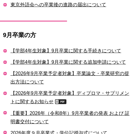
東京外語会への卒業後の進路の届出について
用
お
問
い
合
9月卒業の方
わ
せ
【学部4年生対象】9月卒業に関する手続きについて
交
通
【学部4年生対象】9月卒業に関する追加申請について
ア
【2026年9月卒業予定者対象】卒業論文・卒業研究の提
ク
セ
出方法について
ス
【2026年9月卒業予定者対象】ディプロマ・サプリメン
サ
トに関するお知らせ
イ
ト
【重要】2026年（令和8年）9月卒業者の発表 および 証
マ
明書交付について
ッ
プ
2026年度９月卒業式・学位記授与式について