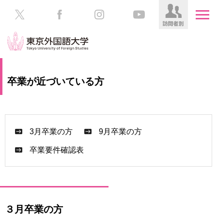
HOME
受
卒業が近づいている方
験
生
大
の
学
方
案
内
3月卒業の方
9月卒業の方
在
学
卒業要件確認表
学
生
部・
の
大
方
学
院
／
保
３月卒業の方
教
護