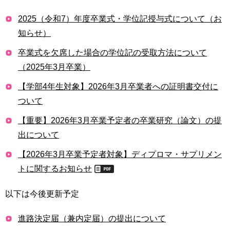
育
者
の
2025（令和7）年度卒業式・学位記授与式について（お
方
研
知らせ）
究
卒
卒業式を欠席した場合の学位記の受取方法について
業
社
（2025年3月卒業）
生
会
の
【学部4年生対象】2026年3月卒業者への証明書交付に
連
方
携
ついて
一
【重要】2026年3月卒業予定者の卒業研究（論文）の提
入
般・
試
出について
地
情
域
【2026年3月卒業予定者対象】ディプロマ・サプリメン
報
の
トに関するお知らせ
方
寄
附
以下は今後更新予定
教
を
職
す
進路決定届（兼内定届）の提出について
員
る
専