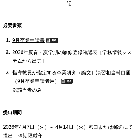
記
育
者
の
方
研
究
必要書類
卒
業
社
9月卒業申請書
生
会
の
2026年度春・夏学期の履修登録確認表［学務情報シス
連
方
携
テムから出力］
一
指導教員が指定する卒業研究（論文）演習相当科目届
入
般・
試
（9月卒業申請者用）
地
情
※該当者のみ
域
報
の
方
寄
提出期間
附
教
を
職
す
2026年4月7日（火）～ 4月14日（火）窓口または郵送にて
員
る
提出 ※期限厳守
専