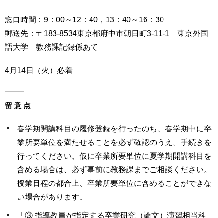
用
お
窓口時間：9：00～12：40，13：40～16：30
問
郵送先：〒183-8534東京都府中市朝日町3-11-1 東京外国
い
合
語大学 教務課記録係あて
わ
せ
4月14日（火）必着
交
通
留 意 点
ア
ク
春学期開講科目の履修登録を行ったのち、春学期中に卒
セ
ス
業所要単位を満たせることを必ず確認のうえ、手続きを
行ってください。仮に卒業所要単位に夏学期開講科目を
サ
含める場合は、必ず事前に教務課までご相談ください。
イ
授業日程の都合上、卒業所要単位に含めることができな
ト
マ
い場合があります。
ッ
プ
「③ 指導教員が指定する卒業研究（論文）演習相当科