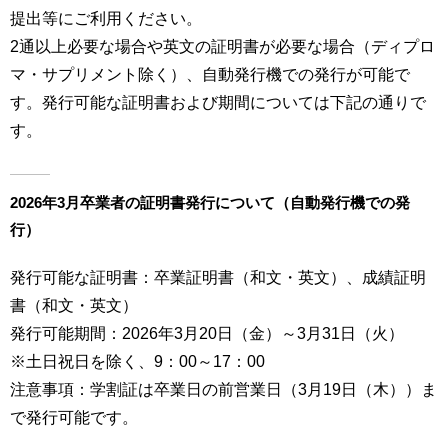
育
者
提出等にご利用ください。
の
2通以上必要な場合や英文の証明書が必要な場合（ディプロ
方
研
マ・サプリメント除く）、自動発行機での発行が可能で
究
す。発行可能な証明書および期間については下記の通りで
卒
業
社
す。
生
会
の
連
方
携
2026年3月卒業者の証明書発行について（自動発行機での発
行）
一
入
般・
試
地
発行可能な証明書：卒業証明書（和文・英文）、成績証明
情
域
報
書（和文・英文）
の
発行可能期間：2026年3月20日（金）～3月31日（火）
方
寄
※土日祝日を除く、9：00～17：00
附
教
注意事項：学割証は卒業日の前営業日（3月19日（木））ま
を
職
す
で発行可能です。
員
る
専