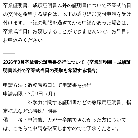
卒業証明書、成績証明書以外の証明書について卒業式当日
用
お
の交付を希望する場合は、以下の通り追加交付申請を受け
問
い
付けます。下記の期限を過ぎてから申請があった場合は、
合
卒業式当日にお渡しすることができませんので、お早目に
わ
お申込みください。
せ
交
2026年3月卒業者の証明書発行について（卒業証明書・成績証
通
ア
明書以外で卒業式当日の受取を希望する場合）
ク
セ
申請方法：教務課窓口にて申請書を提出
ス
申請期限：3月9日（月）
※学力に関する証明書などの教職用証明書、指
サ
イ
定様式などの特殊証明書
ト
備 考：申請後、万が一卒業できなかった方について
マ
は、こちらで申請を破棄しますのでご了承ください。
ッ
プ