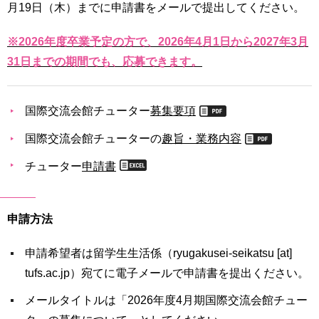
月19日（木）までに申請書をメールで提出してください。
育
者
の
方
※2026年度卒業予定の方で、2026年4月1日から2027年3月
研
究
31日までの期間でも、応募できます。
卒
業
社
生
会
国際交流会館チューター
募集要項
の
連
方
携
国際交流会館チューターの
趣旨・業務内容
チューター
申請書
一
入
般・
試
地
情
域
報
申請方法
の
方
寄
申請希望者は留学生生活係（ryugakusei-seikatsu [at]
附
tufs.ac.jp）宛てに電子メールで申請書を提出ください。
教
を
職
す
メールタイトルは「2026年度4月期国際交流会館チュー
員
る
専