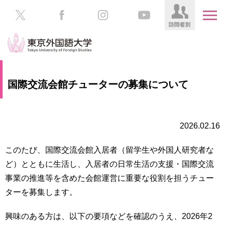
HOME
受
国際交流会館チューターの募集について
験
生
大
の
学
方
案
2026.02.16
内
在
このたび、国際交流会館入居者（留学生や外国人研究者な
学
学
ど）とともに生活し、入居者の日常生活の支援・国際交流
生
部・
の
事業の推進等を含めた会館運営に重要な役割を担うチュー
大
方
学
ターを募集します。
院
／
保
興味のある方は、以下の要項などを確認のうえ、2026年2
教
護