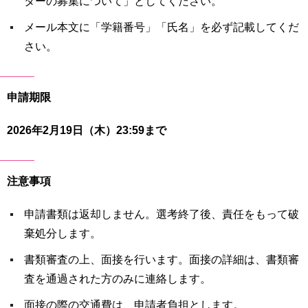
ターの募集について」としてください。
用
お
メール本文に「学籍番号」「氏名」を必ず記載してくだ
問
さい。
い
合
わ
せ
申請期限
交
2026年2月19日（木）23:59まで
通
ア
ク
注意事項
セ
ス
申請書類は返却しません。選考終了後、責任をもって破
サ
棄処分します。
イ
ト
書類審査の上、面接を行います。面接の詳細は、書類審
マ
査を通過された方のみに連絡します。
ッ
プ
面接の際の交通費は、申請者負担とします。