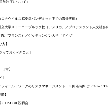
の留学制度について）
型コロナウイルス感染症パンデミック下での海外渡航）
ク州立大学ストーニーブルック校（アメリカ）／プロテスタント人文社会
治学院（フランス）／ゲッティンゲン大学（ドイツ）
び方】
にやっておくべきこと】
】
、日常】
ど】
フィールドワークのリスクマネージメント ※開催時間は17:40～19:4
実際】
TP-COIL説明会