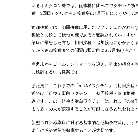
いるオミクロン株では、従来株に比べてワクチンの効
種（3回目）のワクチン接種率は4月下旬にようやく5
追加接種では、初回接種に用いたワクチンにかかわらず
種後と比較して概ね同様であると確認されていますが
染症に罹患した方も、初回接種・追加接種にかかわら
てから追加接種までの間隔は暫定的に3カ月あけるこ
今週末からゴールデンウィークを迎え、外出の機会も
に検討するのも良案です。
また更に、これまでの「mRNAワクチン」（初回接種
近では「組換え蛋白ワクチン」（初回接種・追加接種
みです。この「組換え蛋白ワクチン」はこれまでのmR
より多くの人が接種することが可能になると思われま
新型コロナ感染症に対する基本的な感染予防策は、オ
ように感染対策を徹底することが大切です。