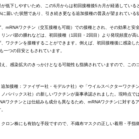
果が低下しやすいため、この5月からは初回接種後5カ月が経過している
0%に届いた状態であり、引き続き更なる追加接種の普及が望まれている
、mRNAワクチン（交互接種も可能）での接種とされ、その効果と安
、リンパ節の腫れなどは、初回接種（1回目・2回目）より発現頻度が高
ず、ワクチンを接種することができます。例えば、初回接種後に感染した
とも一つの目安ともされています。
増え、感染拡大のきっかけとなる可能性も指摘されていますので、この
・追加接種：ファイザー社・モデルナ社）や「ウイルスベクターワクチ
：ノババックス社）の新しいワクチンが薬事承認されました。現時点で
NAワクチンとは仕組みも成分も異なるため、mRNAワクチンに対する
す。
ミクロン株にも有効な手段ですので、不織布マスクの正しい着用・手指