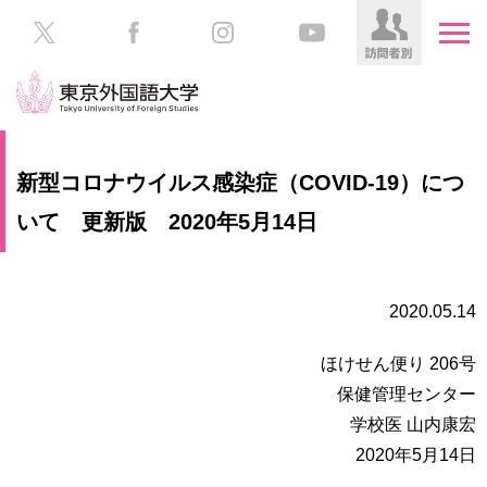
HOME
受
新型コロナウイルス感染症（COVID-19）につ
験
生
いて 更新版 2020年5月14日
大
の
学
方
案
内
2020.05.14
在
学
学
生
ほけせん便り 206号
部・
の
大
保健管理センター
方
学
学校医 山内康宏
院
2020年5月14日
／
保
教
護