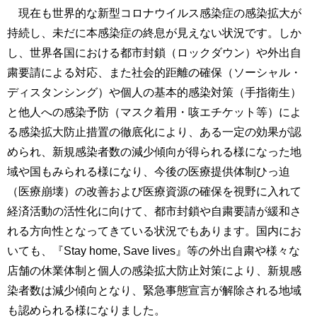
育
者
現在も世界的な新型コロナウイルス感染症の感染拡大が
の
持続し、未だに本感染症の終息が見えない状況です。しか
方
研
し、世界各国における都市封鎖（ロックダウン）や外出自
究
粛要請による対応、また社会的距離の確保（ソーシャル・
卒
業
社
ディスタンシング）や個人の基本的感染対策（手指衛生）
生
会
と他人への感染予防（マスク着用・咳エチケット等）によ
の
連
る感染拡大防止措置の徹底化により、ある一定の効果が認
方
携
められ、新規感染者数の減少傾向が得られる様になった地
一
入
域や国もみられる様になり、今後の医療提供体制ひっ迫
般・
試
（医療崩壊）の改善および医療資源の確保を視野に入れて
地
情
域
経済活動の活性化に向けて、都市封鎖や自粛要請が緩和さ
報
の
れる方向性となってきている状況でもあります。国内にお
方
寄
いても、『Stay home, Save lives』等の外出自粛や様々な
附
店舗の休業体制と個人の感染拡大防止対策により、新規感
教
を
職
染者数は減少傾向となり、緊急事態宣言が解除される地域
す
員
る
も認められる様になりました。
専