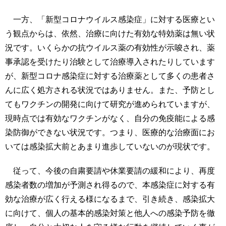
用
お
一方、「新型コロナウイルス感染症」に対する医療とい
問
う観点からは、依然、治療に向けた有効な特効薬は無い状
い
況です。いくらかの抗ウイルス薬の有効性が示唆され、薬
合
わ
事承認を受けたり治験として治療導入されたりしています
せ
が、新型コロナ感染症に対する治療薬として多くの患者さ
んに広く処方される状況ではありません。また、予防とし
交
通
てもワクチンの開発に向けて研究が進められていますが、
ア
現時点では有効なワクチンがなく、自分の免疫能による感
ク
染防御ができない状況です。つまり、医療的な治療面にお
セ
ス
いては感染拡大前とあまり進歩していないのが現状です。
サ
従って、今後の自粛要請や休業要請の緩和により、再度
イ
感染者数の増加が予測され得るので、本感染症に対する有
ト
効な治療が広く行える様になるまで、引き続き、感染拡大
マ
ッ
に向けて、個人の基本的感染対策と他人への感染予防を徹
プ