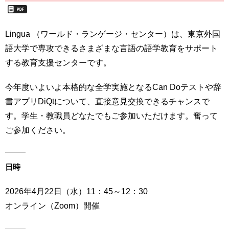
用
お
問
Lingua （ワールド・ランゲージ・センター）は、東京外国
い
語大学で専攻できるさまざまな言語の語学教育をサポート
合
わ
する教育支援センターです。
せ
今年度いよいよ本格的な全学実施となるCan Doテストや辞
交
書アプリDiQtについて、直接意見交換できるチャンスで
通
ア
す。学生・教職員どなたでもご参加いただけます。奮って
ク
ご参加ください。
セ
ス
日時
サ
イ
2026年4月22日（水）11：45～12：30
ト
マ
オンライン（Zoom）開催
ッ
プ