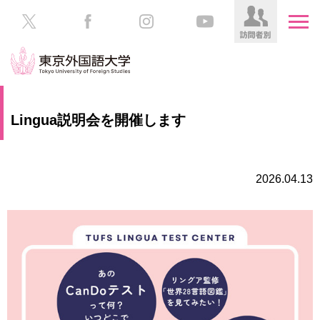
HOME
受
Lingua説明会を開催します
験
生
大
の
学
方
案
2026.04.13
内
在
学
学
生
部・
の
大
方
学
院
／
保
教
護