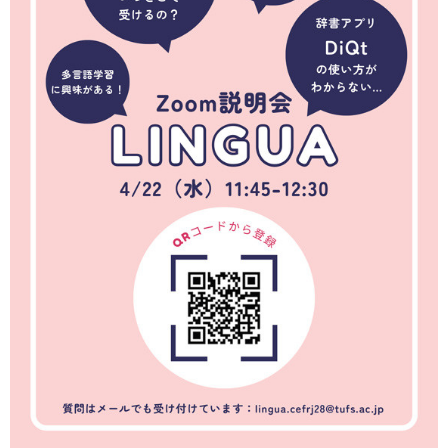
育
者
の
方
研
究
卒
業
社
生
会
の
連
方
携
一
入
般・
試
地
情
域
報
の
方
寄
附
教
を
職
す
員
る
専