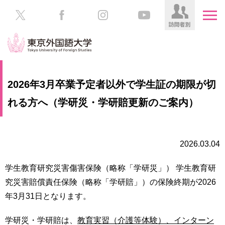
HOME
受
2026年3月卒業予定者以外で学生証の期限が切
験
生
れる方へ（学研災・学研賠更新のご案内）
大
の
学
方
案
内
2026.03.04
在
学
学
生
学生教育研究災害傷害保険（略称「学研災」） 学生教育研
部・
の
大
究災害賠償責任保険（略称「学研賠」）の保険終期が2026
方
学
年3月31日となります。
院
／
保
学研災・学研賠は、
教育実習（介護等体験）、インターン
教
護