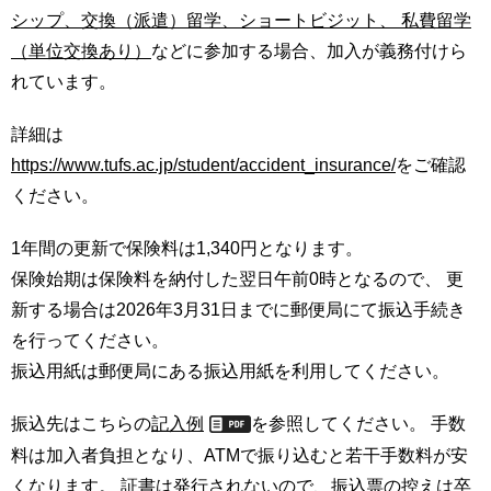
育
者
シップ、交換（派遣）留学、ショートビジット、 私費留学
の
（単位交換あり）
などに参加する場合、加入が義務付けら
方
研
れています。
究
卒
詳細は
業
社
生
会
https://www.tufs.ac.jp/student/accident_insurance/
をご確認
の
連
ください。
方
携
1年間の更新で保険料は1,340円となります。
一
入
保険始期は保険料を納付した翌日午前0時となるので、 更
般・
試
地
情
新する場合は2026年3月31日までに郵便局にて振込手続き
域
報
を行ってください。
の
振込用紙は郵便局にある振込用紙を利用してください。
方
寄
附
教
振込先はこちらの
記入例
を参照してください。 手数
を
職
す
料は加入者負担となり、ATMで振り込むと若干手数料が安
員
る
くなります。 証書は発行されないので、振込票の控えは卒
専