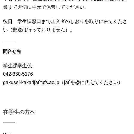
用
業まで大切に手元で保管してください。
お
問
後日、学生課窓口まで加入者のしおりを取りに来てくださ
い
合
い（郵送は行っておりません）。
わ
せ
問合せ先
交
通
学生課学生係
ア
ク
042-330-5176
セ
gakusei-kakari[at]tufs.ac.jp（[at]を@に代えてください）
ス
サ
イ
在学生の方へ
ト
マ
ッ
プ