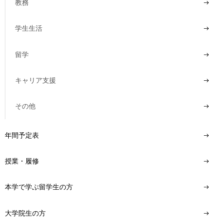
教務
用
お
問
学生生活
い
合
留学
わ
せ
キャリア支援
交
通
その他
ア
ク
セ
年間予定表
ス
授業・履修
サ
イ
ト
本学で学ぶ留学生の方
マ
ッ
プ
大学院生の方