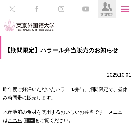
HOME
受
【期間限定】ハラール弁当販売のお知らせ
験
生
大
の
学
方
案
2025.10.01
内
在
昨年度ご好評いただいたハラール弁当、期間限定で、昼休
学
学
み時間帯に販売します。
生
部・
の
大
方
地産地消の食材を使用するおいしいお弁当です。メニュー
学
院
は
こちら
をご覧ください。
／
保
教
護