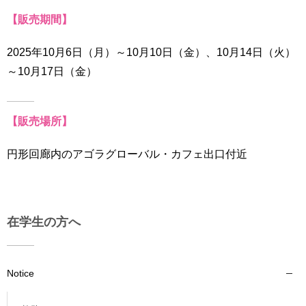
育
者
【販売期間】
の
方
研
2025年10月6日（月）～10月10日（金）、10月14日（火）
究
卒
～10月17日（金）
業
社
生
会
の
連
【販売場所】
方
携
円形回廊内のアゴラグローバル・カフェ出口付近
一
入
般・
試
地
情
域
報
の
在学生の方へ
方
寄
附
教
を
Notice
職
す
員
る
専