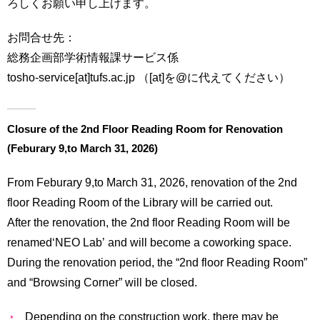
ろしくお願い申し上げます。
用
お
お問合せ先：
問
い
総務企画部学術情報課サービス係
合
tosho-service[at]tufs.ac.jp （[at]を@に代えてください）
わ
せ
Closure of the 2nd Floor Reading Room for Renovation
交
通
(Feburary 9,to March 31, 2026)
ア
ク
From Feburary 9,to March 31, 2026, renovation of the 2nd
セ
floor Reading Room of the Library will be carried out.
ス
After the renovation, the 2nd floor Reading Room will be
サ
renamed‘NEO Lab’ and will become a coworking space.
イ
During the renovation period, the “2nd floor Reading Room”
ト
and “Browsing Corner” will be closed.
マ
ッ
プ
Depending on the construction work, there may be