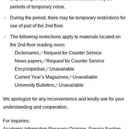
periods of temporary noise.
During the period, there may be temporary restrictions for
use of part of the 2nd floor.
The following restrictions apply to materials located on
the 2nd-floor reading room:
Dictionaries
／
Request for Counter Service
News papers
／
Request for Counter Service
Encyclopedias
／
Unavailable
Current Year’s Magazines
／
Unavailable
University Bulletins
／
Unavailable
We apologize for any inconvenience and kindly ask for your
understanding and cooperation.
For inquiries:
Academic Information Resource Division, Service Section