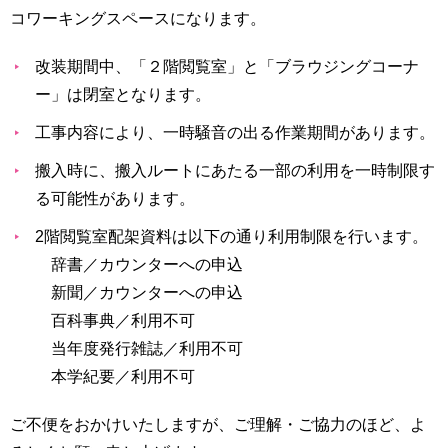
育
者
コワーキングスペースになります。
の
方
研
改装期間中、「２階閲覧室」と「ブラウジングコーナ
究
ー」は閉室となります。
卒
業
社
工事内容により、一時騒音の出る作業期間があります。
生
会
の
連
搬入時に、搬入ルートにあたる一部の利用を一時制限す
方
携
る可能性があります。
一
2階閲覧室配架資料は以下の通り利用制限を行います。
入
般・
試
辞書／カウンターへの申込
地
情
新聞／カウンターへの申込
域
報
の
百科事典
／
利用不可
方
寄
当年度発行雑誌
／
利用不可
附
本学紀要
／
利用不可
教
を
職
す
ご不便をおかけいたしますが、ご理解・ご協力のほど、よ
員
る
専