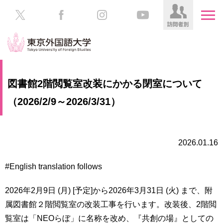
HOME
受
図書館2階閲覧室改装にかかる閉室について
験
生
（2026/2/9～2026/3/31）
大
の
学
方
案
内
2026.01.16
在
学
学
生
#English translation follows
部・
の
大
方
学
2026年2月9日 (月) [予定]から2026年3月31日 (火) まで、附
院
属図書館２階閲覧室の改装工事を行います。改装後、2階閲
／
保
覧室は「NEOらぼ」に名称を改め、『共創の場』としての
教
護