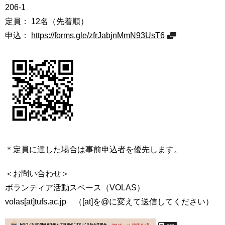
206‐1
用
お
定員： 12名（先着順）
問
申込：
https://forms.gle/zfrJabjnMmN93UsT6
い
合
わ
せ
交
通
ア
ク
セ
ス
＊定員に達した場合は事前申込者を優先します。
サ
＜お問い合わせ＞
イ
ボランティア活動スペース（VOLAS）
ト
マ
volas[at]tufs.ac.jp （[at]を@に変えて送信してください）
ッ
プ