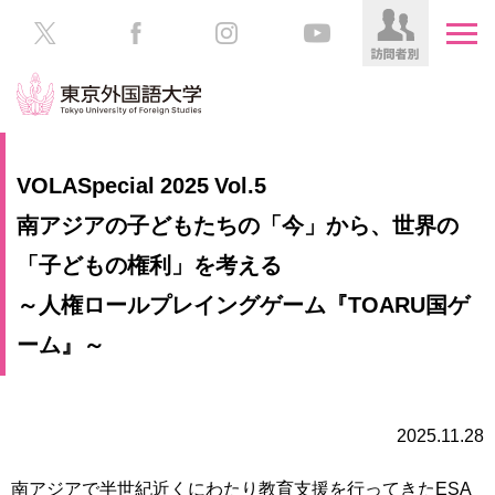
HOME
受
VOLASpecial 2025 Vol.5
験
生
南アジアの子どもたちの「今」から、世界の
大
の
学
「子どもの権利」を考える
方
案
内
～人権ロールプレイングゲーム『TOARU国ゲ
在
ーム』～
学
学
生
部・
の
大
方
学
2025.11.28
院
／
保
教
護
南アジアで半世紀近くにわたり教育支援を行ってきたESA