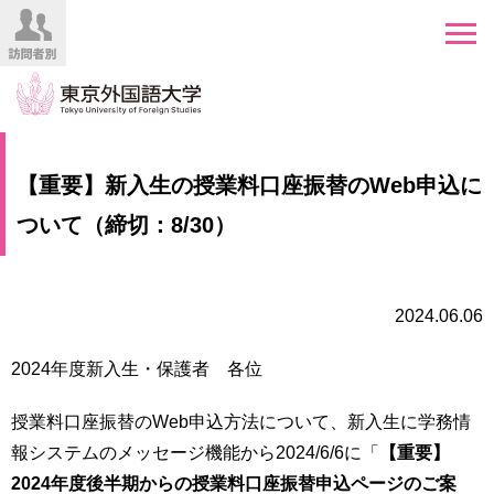
HOME
受
【重要】新入生の授業料口座振替のWeb申込に
験
生
ついて（締切：8/30）
大
の
学
方
案
内
2024.06.06
在
学
学
生
2024年度新入生・保護者 各位
部・
の
大
方
学
授業料口座振替のWeb申込方法について、新入生に学務情
院
報システムのメッセージ機能から2024/6/6に「
【重要】
／
保
2024年度後半期からの授業料口座振替申込ページのご案
教
護