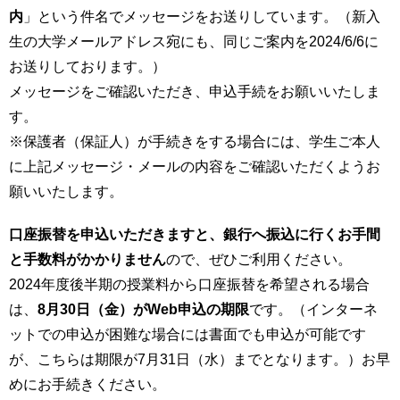
育
者
内
」という件名でメッセージをお送りしています。（新入
の
生の大学メールアドレス宛にも、同じご案内を2024/6/6に
方
研
お送りしております。）
究
メッセージをご確認いただき、申込手続をお願いいたしま
卒
業
社
す。
生
会
※保護者（保証人）が手続きをする場合には、学生ご本人
の
連
に上記メッセージ・メールの内容をご確認いただくようお
方
携
願いいたします。
一
入
般・
試
口座振替を申込いただきますと、銀行へ振込に行くお手間
地
情
と手数料がかかりません
ので、ぜひご利用ください。
域
報
の
2024年度後半期の授業料から口座振替を希望される場合
方
は、
8月30日（金）がWeb申込の期限
です。（インターネ
組
織
ットでの申込が困難な場合には書面でも申込が可能です
教
が、こちらは期限が7月31日（水）までとなります。）お早
職
お
員
めにお手続きください。
問
専