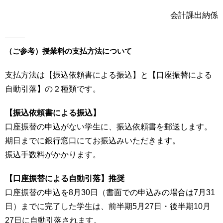
い
用
会計課出納係
合
わ
せ
（ご参考）授業料の支払方法について
交
通
支払方法は【振込依頼書による振込】と【口座振替による
ア
自動引落】の２種類です。
ク
セ
ス
【振込依頼書による振込】
口座振替の申込がない学生に、振込依頼書を郵送します。
サ
期日までに銀行窓口にてお振込みいただきます。
イ
振込手数料がかかります。
ト
マ
ッ
【口座振替による自動引落】推奨
プ
口座振替の申込を8月30日（書面での申込みの場合は7月31
日）までに完了した学生は、前半期5月27日・後半期10月
27日に自動引落されます。