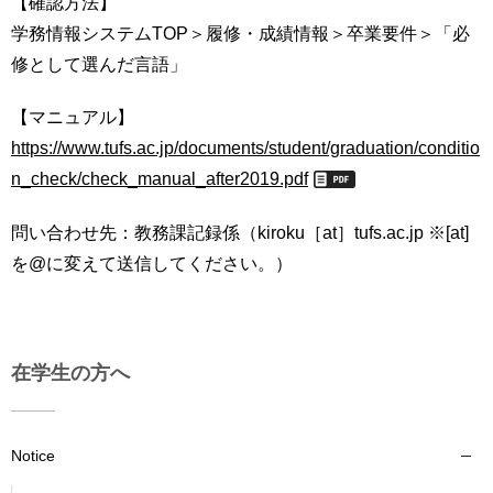
【確認方法】
用
学務情報システムTOP＞履修・成績情報＞卒業要件＞「必
お
問
修として選んだ言語」
い
合
【マニュアル】
わ
https://www.tufs.ac.jp/documents/student/graduation/conditio
せ
n_check/check_manual_after2019.pdf
交
通
問い合わせ先：教務課記録係（kiroku［at］tufs.ac.jp ※[at]
ア
を@に変えて送信してください。）
ク
セ
ス
サ
在学生の方へ
イ
ト
マ
Notice
ッ
プ