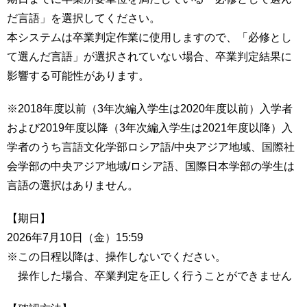
育
者
だ言語」を選択してください。
の
本システムは卒業判定作業に使用しますので、「必修とし
方
研
究
て選んだ言語」が選択されていない場合、卒業判定結果に
卒
影響する可能性があります。
業
社
生
会
※2018年度以前（3年次編入学生は2020年度以前）入学者
の
連
および2019年度以降（3年次編入学生は2021年度以降）入
方
携
学者のうち言語文化学部ロシア語/中央アジア地域、国際社
一
入
会学部の中央アジア地域/ロシア語、国際日本学部の学生は
般・
試
言語の選択はありません。
地
情
域
報
の
【期日】
方
2026年7月10日（金）15:59
寄
附
※この日程以降は、操作しないでください。
教
を
操作した場合、卒業判定を正しく行うことができません
職
す
員
る
専