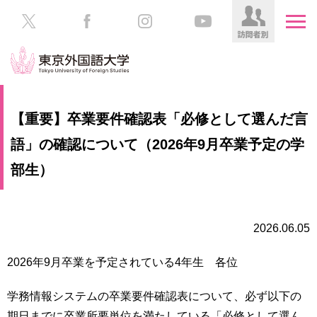
HOME
受
【重要】卒業要件確認表「必修として選んだ言
験
生
語」の確認について（2026年9月卒業予定の学
大
の
学
部生）
方
案
内
在
学
学
2026.06.05
生
部・
の
大
2026年9月卒業を予定されている4年生 各位
方
学
院
学務情報システムの卒業要件確認表について、必ず以下の
／
保
教
護
期日までに卒業所要単位を満たしている「必修として選ん