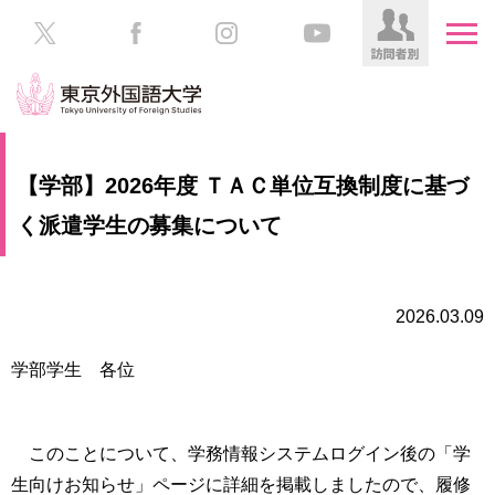
HOME
受
【学部】2026年度 ＴＡＣ単位互換制度に基づ
験
生
く派遣学生の募集について
大
の
学
方
案
内
2026.03.09
在
学
学
生
学部学生 各位
部・
の
大
方
学
院
このことについて、学務情報システムログイン後の「学
／
保
生向けお知らせ」ページに詳細を掲載しましたので、履修
教
護