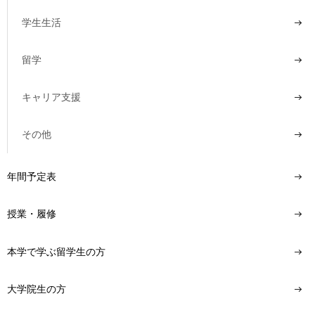
用
お
学生生活
問
い
留学
合
わ
せ
キャリア支援
交
その他
通
ア
ク
年間予定表
セ
ス
授業・履修
サ
イ
本学で学ぶ留学生の方
ト
マ
大学院生の方
ッ
プ