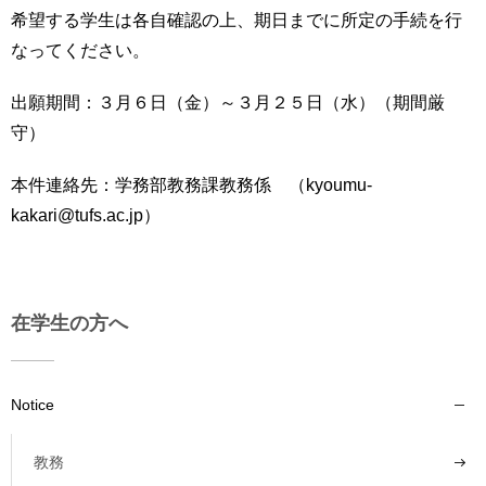
育
者
希望する学生は各自確認の上、期日までに所定の手続を行
の
なってください。
方
研
究
出願期間：３月６日（金）～３月２５日（水）（期間厳
卒
守）
業
社
生
会
の
本件連絡先：学務部教務課教務係 （kyoumu-
連
方
携
kakari@tufs.ac.jp）
一
入
般・
試
地
情
域
在学生の方へ
報
の
方
寄
附
Notice
教
を
職
す
員
教務
る
専