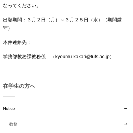
育
者
なってください。
の
方
研
出願期間：３月２日（月）～３月２５日（水）（期間厳
究
守）
卒
業
社
本件連絡先：
生
会
の
連
方
学務部教務課教務係 （kyoumu-kakari@tufs.ac.jp）
携
一
入
般・
試
地
情
在学生の方へ
域
報
の
方
寄
Notice
附
教
を
職
す
教務
員
る
専