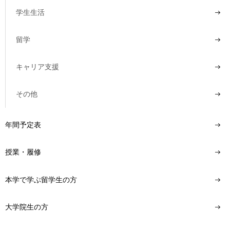
用
学生生活
お
問
い
留学
合
わ
キャリア支援
せ
交
その他
通
ア
ク
年間予定表
セ
ス
授業・履修
サ
本学で学ぶ留学生の方
イ
ト
マ
大学院生の方
ッ
プ