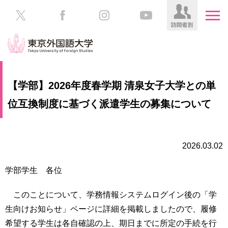
HOME
受
【学部】2026年度春学期 清泉女子大学との単
験
生
位互換制度に基づく派遣学生の募集について
大
の
学
方
案
内
2026.03.02
在
学
学
生
学部学生 各位
部・
の
大
方
学
このことについて、学務情報システムログイン後の「学
院
生向けお知らせ」ページに詳細を掲載しましたので、履修
／
保
希望する学生は各自確認の上、期日までに所定の手続を行
教
護