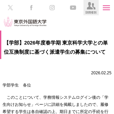
HOME
受
【学部】2026年度春学期 東京科学大学との単
験
生
位互換制度に基づく派遣学生の募集について
大
の
学
方
案
内
2026.02.25
在
学
学
生
学部学生 各位
部・
の
大
方
学
このことについて、学務情報システムログイン後の「学
院
生向けお知らせ」ページに詳細を掲載しましたので、履修
／
保
希望する学生は各自確認の上、期日までに所定の手続を行
教
護