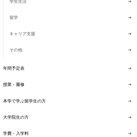
学生生活
用
お
問
留学
い
合
キャリア支援
わ
せ
その他
交
通
ア
年間予定表
ク
セ
授業・履修
ス
本学で学ぶ留学生の方
サ
イ
ト
大学院生の方
マ
ッ
学費・入学料
プ