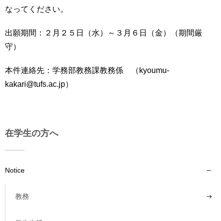
育
者
なってください。
の
方
研
出願期間：２月２５日（水）～３月６日（金）（期間厳
究
守）
卒
業
社
本件連絡先：学務部教務課教務係 （kyoumu-
生
会
の
kakari@tufs.ac.jp）
連
方
携
一
入
般・
試
在学生の方へ
地
情
域
報
の
方
寄
Notice
附
教
を
教務
職
す
員
る
専