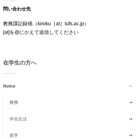
用
問い合わせ先
お
問
い
教務課記録係（kiroku［at］tufs.ac.jp）
合
[at]を@にかえて送信してください
わ
せ
交
通
在学生の方へ
ア
ク
セ
Notice
ス
サ
教務
イ
ト
学生生活
マ
ッ
プ
留学