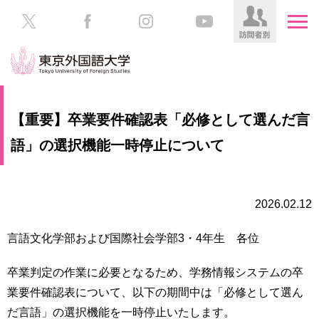
HOME
受
【重要】卒業要件確認表「必修として選んだ言
験
生
語」の選択機能一時停止について
大
の
学
方
案
内
2026.02.12
在
学
学
生
言語文化学部および国際社会学部3・4年生 各位
部・
の
大
方
学
卒業判定の作業に必要となるため、学務情報システムの卒
院
業要件確認表について、以下の期間中は「必修として選ん
／
保
だ言語」の選択機能を一時停止いたします。
教
護