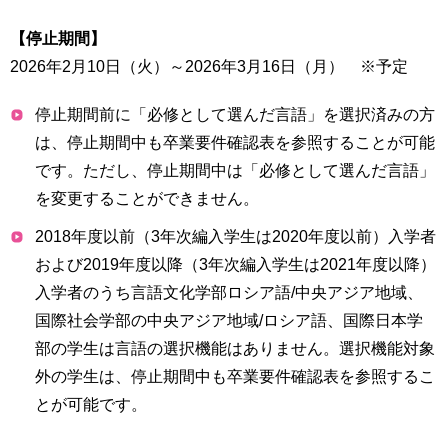
育
者
の
【停止期間】
方
研
2026年2月10日（火）～2026年3月16日（月） ※予定
究
卒
停止期間前に「必修として選んだ言語」を選択済みの方
業
社
は、停止期間中も卒業要件確認表を参照することが可能
生
会
の
連
です。ただし、停止期間中は「必修として選んだ言語」
方
携
を変更することができません。
一
2018年度以前（3年次編入学生は2020年度以前）入学者
入
般・
試
および2019年度以降（3年次編入学生は2021年度以降）
地
情
入学者のうち言語文化学部ロシア語/中央アジア地域、
域
報
の
国際社会学部の中央アジア地域/ロシア語、国際日本学
方
寄
部の学生は言語の選択機能はありません。選択機能対象
附
外の学生は、停止期間中も卒業要件確認表を参照するこ
教
を
とが可能です。
職
す
員
る
専