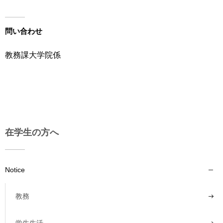
育
者
の
方
研
問い合わせ
究
卒
教務課大学院係
業
社
生
会
の
連
方
携
一
入
般・
試
在学生の方へ
地
情
域
報
の
方
Notice
寄
附
教
を
教務
職
す
員
る
専
学生生活