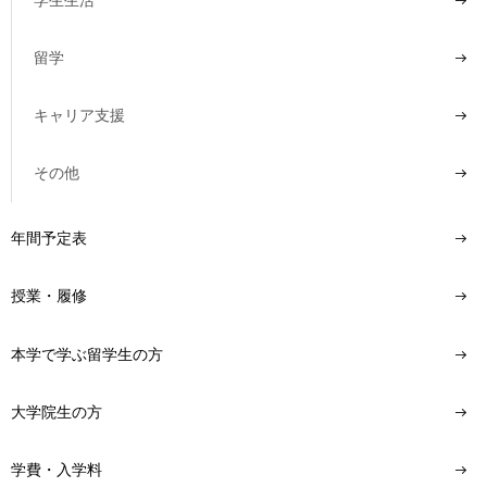
用
お
問
留学
い
合
キャリア支援
わ
せ
その他
交
通
年間予定表
ア
ク
セ
授業・履修
ス
本学で学ぶ留学生の方
サ
イ
ト
大学院生の方
マ
ッ
学費・入学料
プ