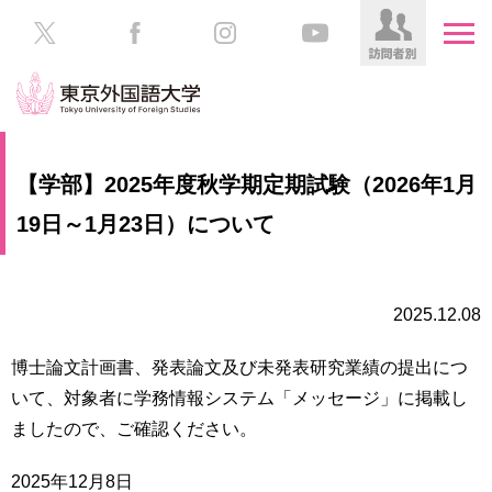
HOME
受
【学部】2025年度秋学期定期試験（2026年1月
験
生
19日～1月23日）について
大
の
学
方
案
内
2025.12.08
在
学
学
生
博士論文計画書、発表論文及び未発表研究業績の提出につ
部・
の
大
いて、対
象者に学務情報システム「メッセージ」に掲載し
方
学
ましたので、ご確
認ください。
院
／
保
2025年12月8日
教
護