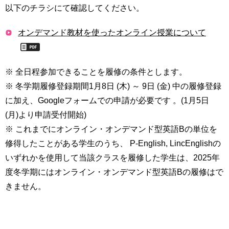
以下のチラシにて確認してください。
用
お
問
オンデマンド教材を使ったオンライン授業について
い
合
わ
せ
※ 全日程参加できることを履修の条件とします。
※ 冬学期履修登録期間1月8日 (木) ～ 9日 (金) 中の履修登録
交
に加え、Googleフォームでの申請が必要です 。(1月5日
通
(月)より申請受付開始)
ア
ク
※ これまでにオンライン・オンデマンド型英語Bの単位を
セ
修得したことがある学生のうち、 P-English, LincEnglishの
ス
いずれかを使用して当該クラスを履修した学生は、2025年
サ
度冬学期にはオンライン・オンデマンド型英語Bの履修はで
イ
きません。
ト
マ
ッ
プ