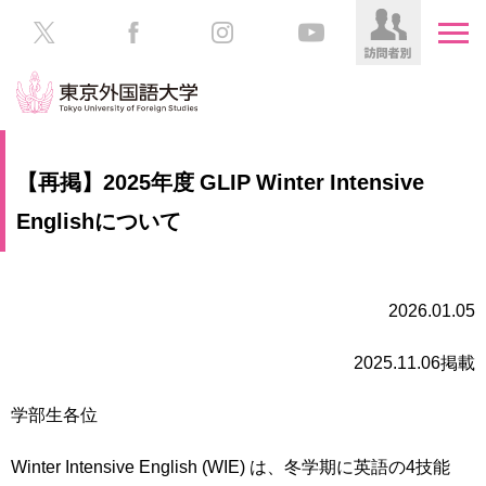
HOME
受
【再掲】2025年度 GLIP Winter Intensive
験
生
Englishについて
大
の
学
方
案
内
2026.01.05
在
学
学
生
2025.11.06掲載
部・
の
大
方
学
学部生各位
院
／
保
Winter Intensive English (WIE) は、冬学期に英語の4技能
教
護