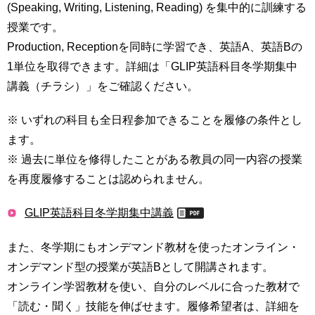
(Speaking, Writing, Listening, Reading) を集中的に訓練する
育
者
の
授業です。
方
研
Production, Receptionを同時に学習でき、英語A、英語Bの
究
1単位を取得できます。詳細は「GLIP英語科目冬学期集中
卒
講義（チラシ）」をご確認ください。
業
社
生
会
の
※ いずれの科目も全日程参加できることを履修の条件とし
連
方
携
ます。
※ 過去に単位を修得したことがある教員の同一内容の授業
一
入
を再度履修することは認められません。
般・
試
地
情
域
報
GLIP英語科目冬学期集中講義
の
方
寄
また、冬学期にもオンデマンド教材を使ったオンライン・
附
オンデマンド型の授業が英語Bとして開講されます。
教
を
職
オンライン学習教材を使い、自分のレベルに合った教材で
す
員
る
「読む・聞く」技能を伸ばせます。履修希望者は、詳細を
専